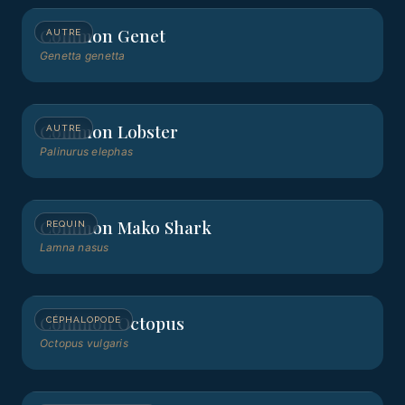
Common Genet
AUTRE
Genetta genetta
Common Lobster
AUTRE
Palinurus elephas
Common Mako Shark
REQUIN
Lamna nasus
Common Octopus
CÉPHALOPODE
Octopus vulgaris