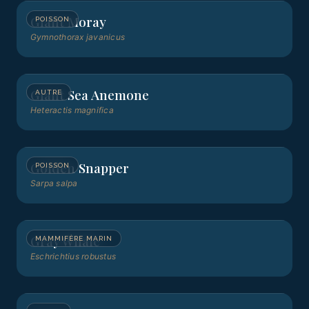
Giant Moray
POISSON
Gymnothorax javanicus
Giant Sea Anemone
AUTRE
Heteractis magnifica
Golden Snapper
POISSON
Sarpa salpa
Gray Whale
MAMMIFÈRE MARIN
Eschrichtius robustus