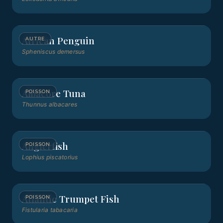
African Penguin
AUTRE
Spheniscus demersus
Albacore Tuna
POISSON
Thunnus albacares
Anglerfish
POISSON
Lophius piscatorius
Atlantic Trumpet Fish
POISSON
Fistularia tabacaria