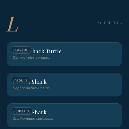
L
10
ESPÈCE
S
Leatherback Turtle
TORTUE
Dermochelys coriacea
Lemon Shark
REQUIN
Negaprion brevirostris
Lemon Shark
POISSON
Gnathanodon speciosus