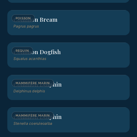
Common Bream
POISSON
Pagrus pagrus
Common Dogfish
REQUIN
Squalus acanthias
Common Dolphin
MAMMIFÈRE MARIN
Delphinus delphis
Common Dolphin
MAMMIFÈRE MARIN
Stenella coeruleoalba