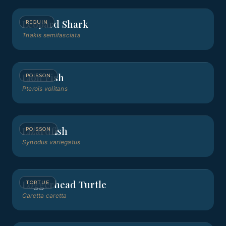
Leopard Shark
REQUIN
Triakis semifasciata
Lion Fish
POISSON
Pterois volitans
Lizardfish
POISSON
Synodus variegatus
Loggerhead Turtle
TORTUE
Caretta caretta