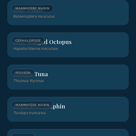
Blue Whale
MAMMIFÈRE MARIN
Balaenoptera musculus
Blue-Ringed Octopus
CÉPHALOPODE
Hapalochlaena maculosa
Bluefin Tuna
POISSON
Thunnus thynnus
Bottlenose Dolphin
MAMMIFÈRE MARIN
Tursiops truncatus