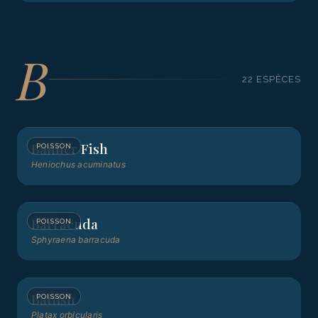
B
22
ESPÈCE
S
Banner Fish
POISSON
Heniochus acuminatus
Barracuda
POISSON
Sphyraena barracuda
Batfish
POISSON
Platax orbicularis