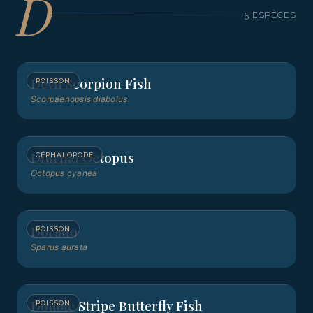
D
5
ESPÈCE
S
Devil Scorpion Fish
POISSON
Scorpaenopsis diabolus
Diurnal Octopus
CÉPHALOPODE
Octopus cyanea
Dorado
POISSON
Sparus aurata
Double Stripe Butterfly Fish
POISSON