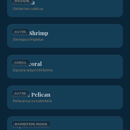
Box Fish
POISSON
Ostracion cubicus
Boxer Shrimp
AUTRE
Stenopus hispidus
Brain coral
CORAIL
Diploria labyrinthiformis
Brown Pelican
AUTRE
Pelecanus occidentalis
Bryde's Whale
MAMMIFÈRE MARIN