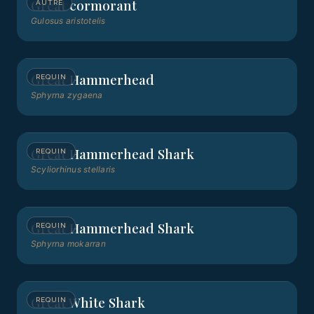
Great cormorant
AUTRE
Gulosus aristotelis
Great Hammerhead
REQUIN
Sphyrna zygaena
Great Hammerhead Shark
REQUIN
Scyliorhinus stellaris
Great Hammerhead Shark
REQUIN
Sphyrna mokarran
Great White Shark
REQUIN