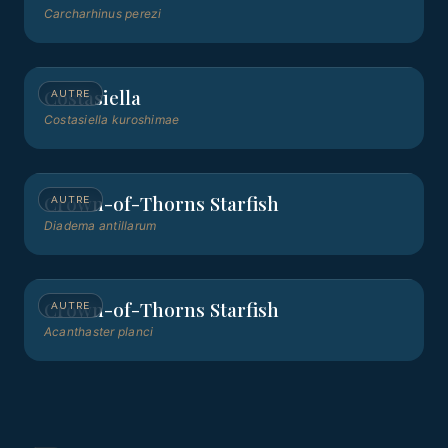
Carcharhinus perezi
Costasiella
AUTRE
Costasiella kuroshimae
Crown-of-Thorns Starfish
AUTRE
Diadema antillarum
Crown-of-Thorns Starfish
AUTRE
Acanthaster planci