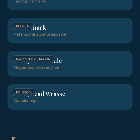
Testudo hermanni
Horn Shark
REQUIN
Heterodontus portusjacksoni
Humpback Whale
MAMMIFÈRE MARIN
Megaptera novaeangliae
Humphead Wrasse
POISSON
Macolor niger