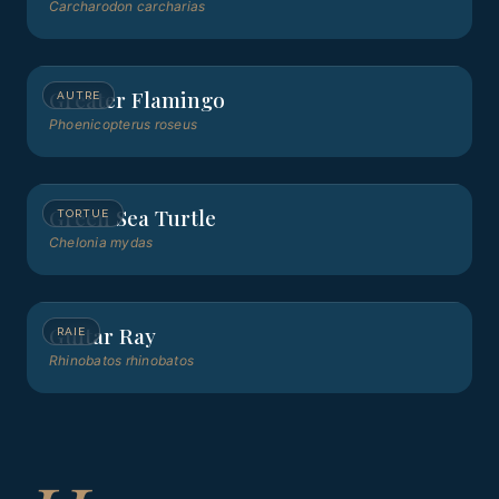
Carcharodon carcharias
Greater Flamingo
AUTRE
Phoenicopterus roseus
Green Sea Turtle
TORTUE
Chelonia mydas
Guitar Ray
RAIE
Rhinobatos rhinobatos