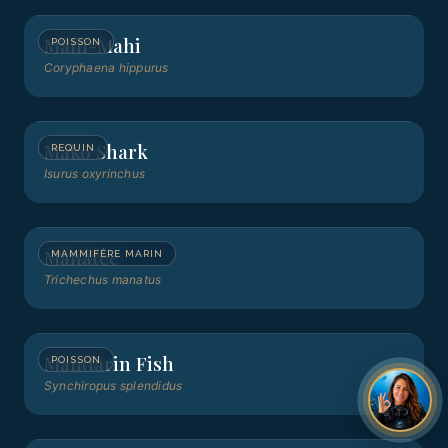
Mahi-Mahi
POISSON
Coryphaena hippurus
Mako Shark
REQUIN
Isurus oxyrinchus
Manatee
MAMMIFÈRE MARIN
Trichechus manatus
Mandarin Fish
POISSON
Synchiropus splendidus