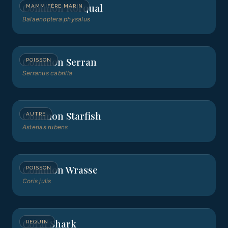
Common Rorqual
MAMMIFÈRE MARIN
Balaenoptera physalus
Common Serran
POISSON
Serranus cabrilla
Common Starfish
AUTRE
Asterias rubens
Common Wrasse
POISSON
Coris julis
Coral Shark
REQUIN