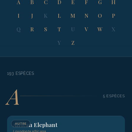
A
B
C
D
E
F
G
H
I
J
K
L
M
N
O
P
Q
R
S
T
U
V
W
X
Y
Z
193
ESPÈCE
S
A
5
ESPÈCE
S
African Elephant
AUTRE
Loxodonta africana