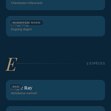
Chaetodon trifascialis
Dugong
MAMMIFÈRE MARIN
Dugong dugon
E
5
ESPÈCE
S
Eagle Ray
RAIE
Aetobatus narinari