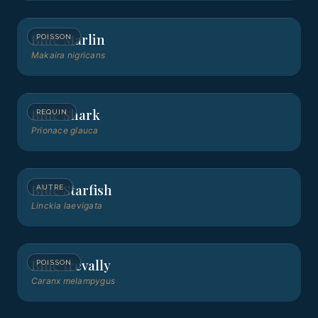
Blue Marlin
POISSON
Makaira nigricans
Blue Shark
REQUIN
Prionace glauca
Blue Starfish
AUTRE
Linckia laevigata
Blue trevally
POISSON
Caranx melampygus