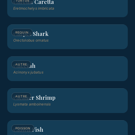
Caretta Caretta
TORTUE
Eretmochelys imbricata
Carpet Shark
REQUIN
Orectolobus ornatus
Cheetah
AUTRE
Acinonyx jubatus
Cleaner Shrimp
AUTRE
Lysmata amboinensis
Clown Fish
POISSON