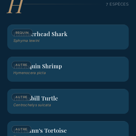
H
7
ESPÈCE
S
Hammerhead Shark
REQUIN
Sphyrna lewini
Harlequin Shrimp
AUTRE
Hymenocera picta
Hawksbill Turtle
AUTRE
Centrochelys sulcata
Hermann's Tortoise
AUTRE