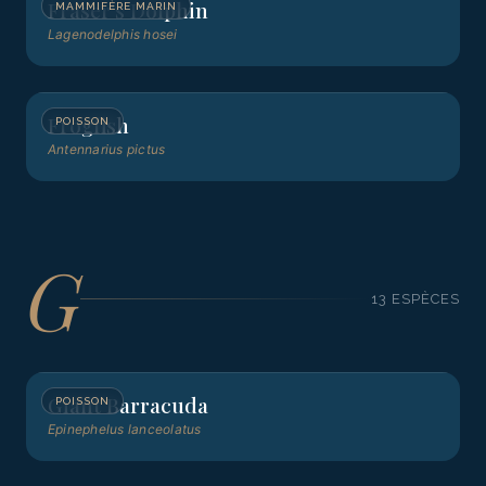
Fraser's Dolphin
MAMMIFÈRE MARIN
Lagenodelphis hosei
Frogfish
POISSON
Antennarius pictus
G
13
ESPÈCE
S
Giant Barracuda
POISSON
Epinephelus lanceolatus