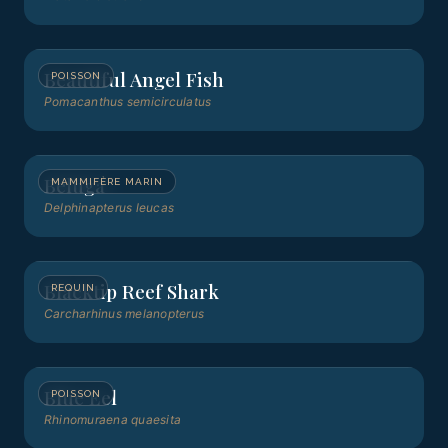
Beautiful Angel Fish
POISSON
Pomacanthus semicirculatus
Beluga
MAMMIFÈRE MARIN
Delphinapterus leucas
Blacktip Reef Shark
REQUIN
Carcharhinus melanopterus
Blue Eel
POISSON
Rhinomuraena quaesita