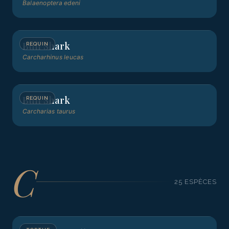
Balaenoptera edeni
Bull Shark
REQUIN
Carcharhinus leucas
Bull Shark
REQUIN
Carcharias taurus
C
25
ESPÈCE
S