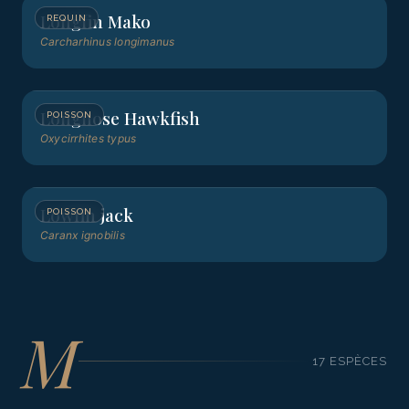
Longfin Mako
REQUIN
Carcharhinus longimanus
Longnose Hawkfish
POISSON
Oxycirrhites typus
Lowfin jack
POISSON
Caranx ignobilis
M
17
ESPÈCE
S