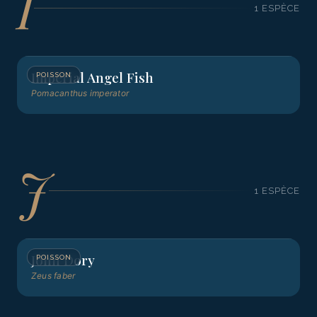
I
1
ESPÈCE
Imperial Angel Fish
POISSON
Pomacanthus imperator
J
1
ESPÈCE
John Dory
POISSON
Zeus faber