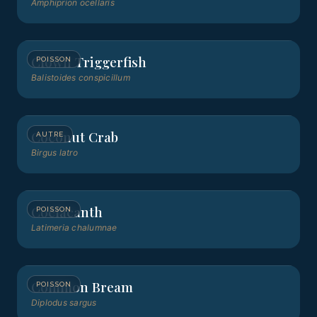
Amphiprion ocellaris
Clown Triggerfish
POISSON
Balistoides conspicillum
Coconut Crab
AUTRE
Birgus latro
Coelacanth
POISSON
Latimeria chalumnae
Common Bream
POISSON
Diplodus sargus