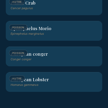
Edible Crab
AUTRE
Cancer pagurus
Epinephelus Morio
POISSON
Epinephelus marginatus
European conger
POISSON
Conger conger
European Lobster
AUTRE
Homarus gammarus