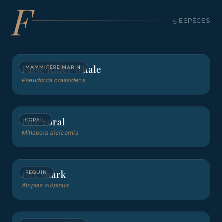
F
5
ESPÈCE
S
False Killer Whale
MAMMIFÈRE MARIN
Pseudorca crassidens
Fire coral
CORAIL
Millepora alcicornis
Fox Shark
REQUIN
Alopias vulpinus