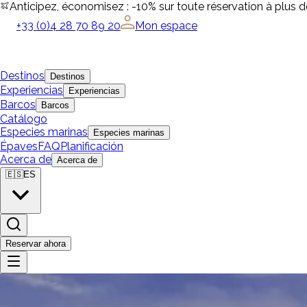
Anticipez, économisez : -10% sur toute réservation à plus 
+33 (0)4 28 70 89 20
Mon espace
Destinos
Destinos
Experiencias
Experiencias
Barcos
Barcos
Catálogo
Especies marinas
Especies marinas
Épaves
FAQ
Planificación
Acerca de
Acerca de
🇪🇸
ES
Reservar ahora