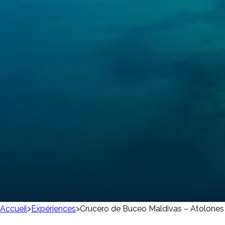
Accueil
>
Expériences
>
Crucero de Buceo Maldivas – Atolones