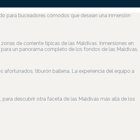
señado para buceadores cómodos que desean una inmersión
zonas de corriente típicas de las Maldivas. Inmersiones en
e, para un panorama completo de los fondos de las Maldivas.
os afortunados, tiburón ballena. La experiencia del equipo a
, para descubrir otra faceta de las Maldivas más allá de los