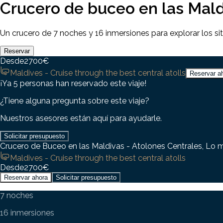
Crucero de buceo en las Mald
Un crucero de 7 noches y 16 inmersiones para explorar los sit
Reservar
Desde
2700
€
Maldives - Cruise through the best central atolls
Reservar a
¡Ya 5 personas han reservado este viaje!
¿Tiene alguna pregunta sobre este viaje?
Nuestros asesores están aquí para ayudarle.
Solicitar presupuesto
Crucero de Buceo en las Maldivas - Atolones Centrales, Lo m
Maldives - Cruise through the best central atolls
Desde
2700
€
Reservar ahora
Solicitar presupuesto
7 noches
16 inmersiones