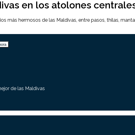
ivas en los atolones centrale
ios más hermosos de las Maldivas, entre pasos, thilas, mantas,
hora
ejor de las Maldivas