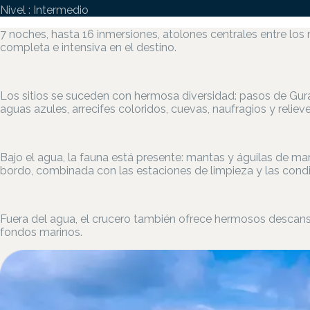
Nivel : Intermedio
7 noches, hasta 16 inmersiones, atolones centrales entre 
completa e intensiva en el destino.
Los sitios se suceden con hermosa diversidad: pasos de Gurai
aguas azules, arrecifes coloridos, cuevas, naufragios y rel
Bajo el agua, la fauna está presente: mantas y águilas de mar,
bordo, combinada con las estaciones de limpieza y las condi
Fuera del agua, el crucero también ofrece hermosos descansos:
fondos marinos.