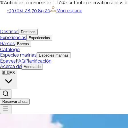
Anticipez, économisez : -10% sur toute réservation à plus 
+33 (0)4 28 70 89 20
Mon espace
Destinos
Destinos
Experiencias
Experiencias
Barcos
Barcos
Catálogo
Especies marinas
Especies marinas
Épaves
FAQ
Planificación
Acerca de
Acerca de
🇪🇸
ES
Reservar ahora