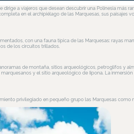
e dirige a viajeros que desean descubrir una Polinesia más rara
 completa en el archipiélago de las Marquesas, sus paisajes vo
mentados, con una fauna típica de las Marquesas: rayas manta
 de los circuitos trillados.
 panoramas de montaña, sitios arqueológicos, petroglifos y al
arquesanos y el sitio arqueológico de Iipona. La inmersión y
miento privilegiado en pequeño grupo las Marquesas como no 