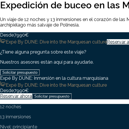
Expedición de buceo en las Ma
Un viaje de 12 noches y 13 inmersiones en el corazón de las 
archipiélago más salvaje de Polinesia.
Desde
7990
€
Expé By DUNE: Dive into the Marquesan culture
Reservar 
¿Tiene alguna pregunta sobre este viaje?
Nuestros asesores están aquí para ayudarle.
Solicitar presupuesto
Expé By DUNE: Inmersión en la cultura marquisiana
Expé By DUNE: Dive into the Marquesan culture
Desde
7990
€
Reservar ahora
Solicitar presupuesto
12 noches
13 inmersiones
Nivel: principiante