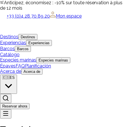
Anticipez, économisez : -10% sur toute réservation à plus
de 12 mois
+33 (0)4 28 70 89 20
Mon espace
Destinos
Destinos
Experiencias
Experiencias
Barcos
Barcos
Catálogo
Especies marinas
Especies marinas
Épaves
FAQ
Planificación
Acerca de
Acerca de
🇪🇸
ES
Reservar ahora