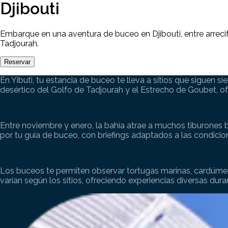
Djibouti
Embarque en una aventura de buceo en Djibouti, entre arreci
Tadjourah.
Reservar
En Yibuti, tu estancia de buceo te lleva a sitios que siguen s
desértico del Golfo de Tadjourah y el Estrecho de Goubet, o
Entre noviembre y enero, la bahía atrae a muchos tiburones b
por tu guía de buceo, con briefings adaptados a las condicion
Los buceos te permiten observar tortugas marinas, cardúmenes
varían según los sitios, ofreciendo experiencias diversas dura