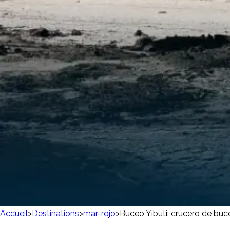
Accueil
>
Destinations
>
mar-rojo
>
Buceo Yibuti: crucero de bu