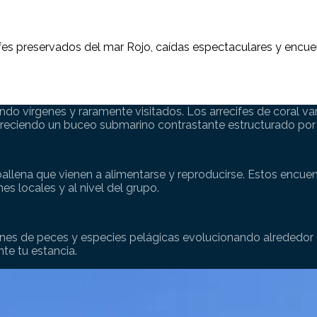
fes preservados del mar Rojo, caídas espectaculares y encue
iendo vírgenes y raramente visitados. Los arrecifes de coral v
freciendo un buceo submarino contrastante estructurado por a
allena que vienen a alimentarse y reproducirse. Estos encuent
es locales y al nivel del grupo.
 de peces y especies pelágicas evolucionando alrededor de ar
nte tu estancia.