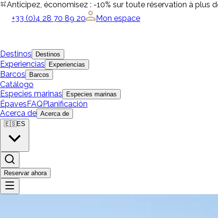
Anticipez, économisez : -10% sur toute réservation à plus 
+33 (0)4 28 70 89 20
Mon espace
Destinos
Destinos
Experiencias
Experiencias
Barcos
Barcos
Catálogo
Especies marinas
Especies marinas
Épaves
FAQ
Planificación
Acerca de
Acerca de
🇪🇸
ES
Reservar ahora