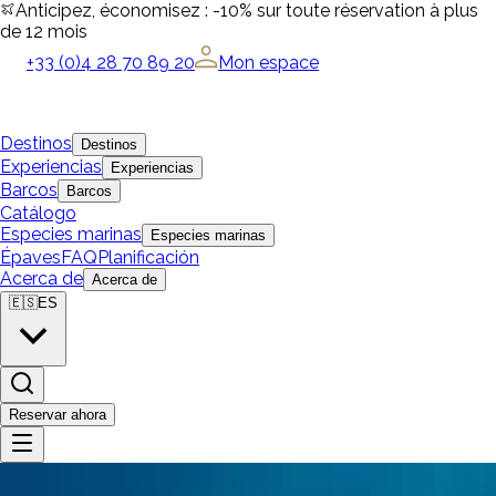
Anticipez, économisez : -10% sur toute réservation à plus
de 12 mois
+33 (0)4 28 70 89 20
Mon espace
Destinos
Destinos
Experiencias
Experiencias
Barcos
Barcos
Catálogo
Especies marinas
Especies marinas
Épaves
FAQ
Planificación
Acerca de
Acerca de
🇪🇸
ES
Reservar ahora