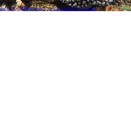
financier : APST — Assurance RCP : Hiscox
Aviso legal
Términos y condiciones
Tus datos