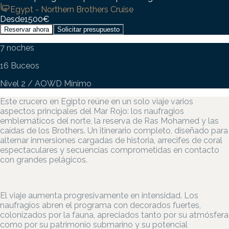
Egypt - Northern Brothers Cruise
Desde
1500
€
Reservar ahora
Solicitar presupuesto
7 noches
16 Buceos
Nivel 2 / AOWD Mínimo
Este crucero en Egipto reúne en un solo viaje varios
aspectos principales del Mar Rojo: los naufragios
emblemáticos del norte, la reserva de Ras Mohamed y las
caídas de los Brothers. Un itinerario completo, diseñado para
alternar inmersiones cargadas de historia, arrecifes de coral
espectaculares y secuencias comprometidas en contacto
con grandes pelágicos.
El viaje aumenta progresivamente en intensidad. Los
naufragios abren el programa con decorados fuertes,
colonizados por la fauna, apreciados tanto por su atmósfera
como por su patrimonio submarino y su potencial