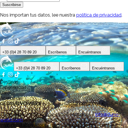
Suscribirse
Nos importan tus datos, lee nuestra
política de privacidad
.
+33 (0)4 28 70 89 20
Escríbenos
Encuéntranos
+33 (0)4 28 70 89 20
Escríbenos
Encuéntranos
Destinos
Experiencias
Barcos
Acerca de
GEOSUB VOYAGES
—
SAS au capital de 52 762 € — SIRET
351 501 911 00074
7 port de la Pointe Rouge, 13008 Marseille
—
info@dune-
world.com
—
+33 (0)4 28 70 89 20
Immatriculation Atout France : IM031100032 — Garant