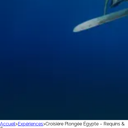
Accueil
>
Expériences
>
Croisière Plongée Égypte – Requins &