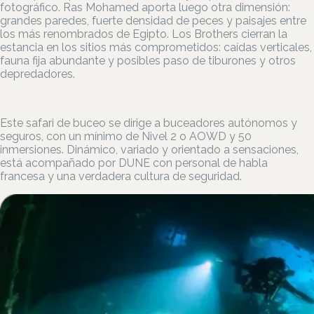
fotográfico. Ras Mohamed aporta luego otra dimensión:
grandes paredes, fuerte densidad de peces y paisajes entre
los más renombrados de Egipto. Los Brothers cierran la
estancia en los sitios más comprometidos: caídas verticales,
fauna fija abundante y posibles paso de tiburones y otros
depredadores.
Este safari de buceo se dirige a buceadores autónomos y
seguros, con un mínimo de Nivel 2 o AOWD y 50
inmersiones. Dinámico, variado y orientado a sensaciones,
está acompañado por DUNE con personal de habla
francesa y una verdadera cultura de seguridad.