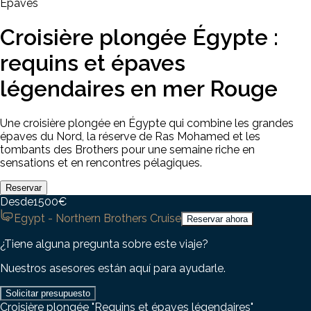
Épaves
Croisière plongée Égypte :
requins et épaves
légendaires en mer Rouge
Une croisière plongée en Égypte qui combine les grandes
épaves du Nord, la réserve de Ras Mohamed et les
tombants des Brothers pour une semaine riche en
sensations et en rencontres pélagiques.
Reservar
Desde
1500
€
Egypt - Northern Brothers Cruise
Reservar ahora
¿Tiene alguna pregunta sobre este viaje?
Nuestros asesores están aquí para ayudarle.
Solicitar presupuesto
Croisière plongée "Requins et épaves légendaires"