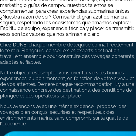
marketing o guías de campo… nuestros talentos se
complementan para crear experiencias submarinas únicas.
¿Nuestra razón de ser? Compartir el gran azul de manera
segura, respetando los ecosistemas que amamos explorar.
Espíritu de equipo, experiencia técnica y placer de transmitir:
esos son los valores que nos animan a diario.
Chez DUNE, chaque membre de l’équipe connaît réellement
le terrain. Plongeurs, conseillers et experts destination
travaillent ensemble pour construire des voyages cohérents,
adaptés et fiables.
Notre objectif est simple : vous orienter vers les bonnes
expériences, au bon moment, en fonction de votre niveau et
de vos attentes. Derrière chaque recommandation, il y a une
connaissance concrète des destinations, des conditions de
plongée et des opérateurs sur place.
Nous avançons avec une même exigence : proposer des
voyages bien conçus, sécurisés et respectueux des
environnements marins, sans compromis sur la qualité de
l’expérience.