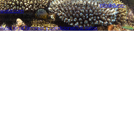
7 port de la Pointe Rouge, 13008 Marseille
—
info@dune-
world.com
—
+33 (0)4 28 70 89 20
Immatriculation Atout France : IM031100032 — Garant
financier : APST — Assurance RCP : Hiscox
Aviso legal
Términos y condiciones
Tus datos