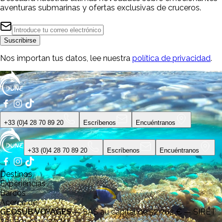
aventuras submarinas y ofertas exclusivas de cruceros.
Suscribirse
Nos importan tus datos, lee nuestra
política de privacidad
.
+33 (0)4 28 70 89 20
Escríbenos
Encuéntranos
+33 (0)4 28 70 89 20
Escríbenos
Encuéntranos
Destinos
Experiencias
Barcos
Acerca de
GEOSUB VOYAGES
—
SAS au capital de 52 762 € — SIRET
351 501 911 00074