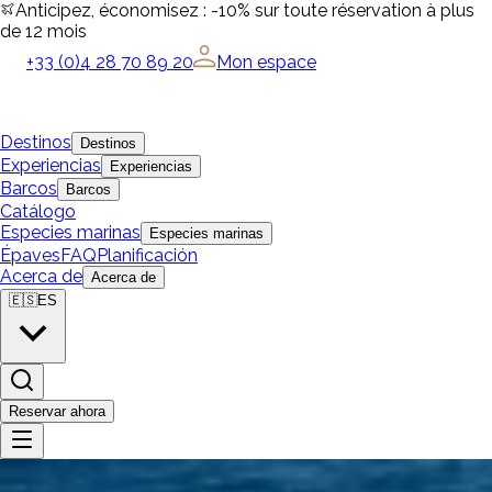
Anticipez, économisez : -10% sur toute réservation à plus
de 12 mois
+33 (0)4 28 70 89 20
Mon espace
Destinos
Destinos
Experiencias
Experiencias
Barcos
Barcos
Catálogo
Especies marinas
Especies marinas
Épaves
FAQ
Planificación
Acerca de
Acerca de
🇪🇸
ES
Reservar ahora