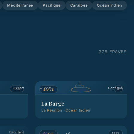
Méditerranée
Pacifique
Caraïbes
Océan Indien
378
ÉPAVE
S
Expert
↓
22 m
Confirmé
1992
0
ÉPAVE
La Barge
La Réunion
·
Océan Indien
↓
28 m
Confirmé
Débutant
0
1995
ÉPAVE