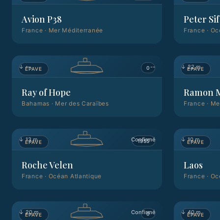
Avion P38
Peter Sif
France
·
Mer Méditerranée
France
·
Oc
↓
—
--
↓
22 m
0
ÉPAVE
ÉPAVE
Ray of Hope
Ramon 
Bahamas
·
Mer des Caraïbes
France
·
Me
↓
13 m
Confirmé
↓
10 m
1955
ÉPAVE
ÉPAVE
Roche Velen
Laos
France
·
Océan Atlantique
France
·
Oc
↓
20 m
Confirmé
↓
40 m
0
ÉPAVE
ÉPAVE