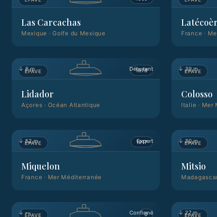
Las Carcachas
Latécoè
Mexique
·
Golfe du Mexique
France
·
Me
↓
8 m
Débutant
↓
39 m
1878
ÉPAVE
ÉPAVE
Lidador
Colosso
Açores
·
Océan Atlantique
Italie
·
Mer 
↓
52 m
Expert
↓
30 m
1917
ÉPAVE
ÉPAVE
Miquelon
Mitsio
France
·
Mer Méditerranée
Madagasca
↓
—
Confirmé
↓
27 m
0
ÉPAVE
ÉPAVE