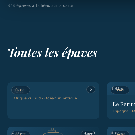
378
épave
s
affichée
s
sur la carte
Toutes les épaves
↓
—
--
↓
63 m
Bata
0
ÉPAVE
ÉPAVE
Afrique du Sud
·
Océan Atlantique
Le Peri
Espagne
·
M
↓
51 m
Expert
↓
60 m
1900
ÉPAVE
ÉPAVE