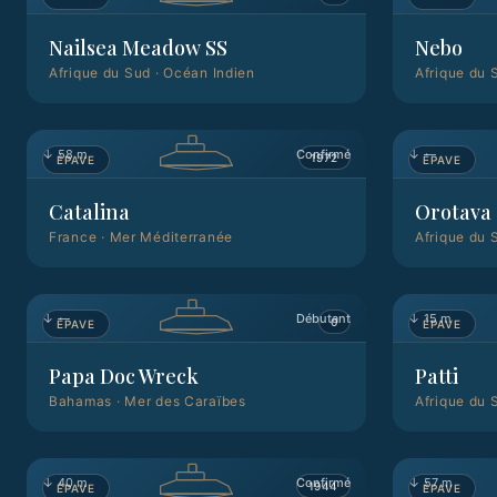
Nailsea Meadow SS
Nebo
Afrique du Sud
·
Océan Indien
Afrique du 
↓
58 m
Confirmé
↓
—
1972
ÉPAVE
ÉPAVE
Catalina
Orotava
France
·
Mer Méditerranée
Afrique du 
↓
—
Débutant
↓
15 m
0
ÉPAVE
ÉPAVE
Papa Doc Wreck
Patti
Bahamas
·
Mer des Caraïbes
Afrique du 
↓
40 m
Confirmé
↓
57 m
1944
ÉPAVE
ÉPAVE