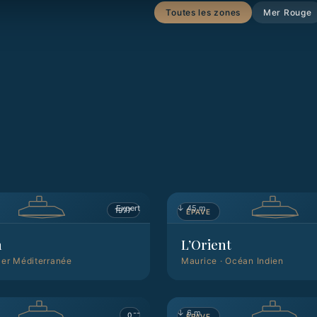
Toutes les zones
Mer Rouge
Expert
↓
45 m
1977
ÉPAVE
m
L’Orient
er Méditerranée
Maurice
·
Océan Indien
--
↓
6 m
0
ÉPAVE