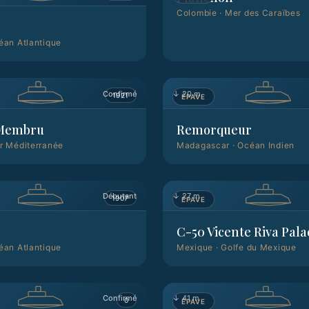
Colombie
·
Mer des Caraïbes
éan Atlantique
Confirmé
↓
20 m
1921
ÉPAVE
Membru
Remorqueur
r Méditerranée
Madagascar
·
Océan Indien
Débutant
↓
27 m
1907
ÉPAVE
C-50 Vicente Riva Pala
éan Atlantique
Mexique
·
Golfe du Mexique
Confirmé
↓
41 m
0
ÉPAVE