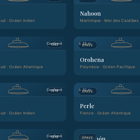
Nahoon
Sud
·
Océan Indien
Martinique
·
Mer des Caraïbes
Confirmé
↓
25 m
1983
ÉPAVE
Orohena
Sud
·
Océan Atlantique
Polynésie
·
Océan Pacifique
Confirmé
↓
32 m
1976
ÉPAVE
Perle
Sud
·
Océan Indien
France
·
Océan Atlantique
↓
—
Confirmé
1979
Planchón
ÉPAVE