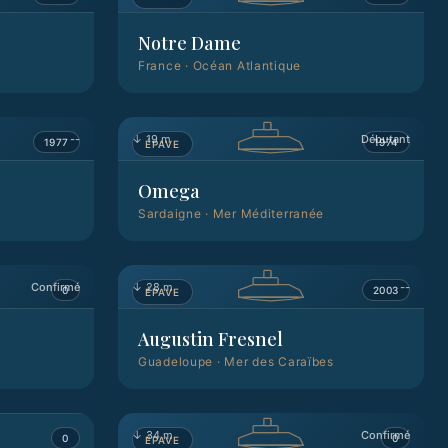
Notre Dame
France
·
Océan Atlantique
--
↓
19 m
Débutant
1977
1974
ÉPAVE
Omega
Sardaigne
·
Mer Méditerranée
Confirmé
↓
28 m
--
0
2003
ÉPAVE
Augustin Fresnel
Guadeloupe
·
Mer des Caraïbes
Confirmé
↓
34 m
Confirmé
0
0
ÉPAVE