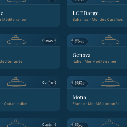
re
LCT Barge
r Méditerranée
Bahamas
·
Mer des Caraïbes
Confirmé
↓
60 m
1945
ÉPAVE
Genova
Méditerranée
Italie
·
Mer Méditerranée
Confirmé
↓
1987 m
0
ÉPAVE
Mona
r
·
Océan Indien
France
·
Mer Méditerranée
Confirmé
↓
35 m
1884
ÉPAVE