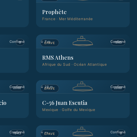
Prophète
France
·
Mer Méditerranée
Confirmé
↓
7 m
Confirmé
0
1865
ÉPAVE
RMS Athens
Afrique du Sud
·
Océan Atlantique
Confirmé
↓
28 m
Confirmé
2000
2000
ÉPAVE
cio
C-56 Juan Escutia
Mexique
·
Golfe du Mexique
Confirmé
↓
—
Confirmé
1943
0
ÉPAVE