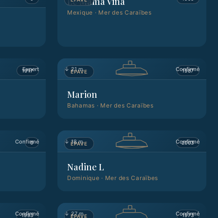
Le Mama Vina
Mexique
·
Mer des Caraïbes
Expert
↓
21 m
Confirmé
1917
1987
ÉPAVE
Marion
Bahamas
·
Mer des Caraïbes
Confirmé
↓
18 m
Confirmé
0
2003
ÉPAVE
Nadine L
Dominique
·
Mer des Caraïbes
Confirmé
↓
27 m
Confirmé
1993
1973
ÉPAVE