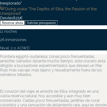
inexplorado"
Diving cruise "The Depths of Elba, the Passion of the
Unexplored"
Desde
1825
€
Reservar ahora
Solicitar presupuesto
11 noches
26 inmersiones
Nivel: 2 o AOWD
Frontera egypto-sudanesa, zonas poco frecuentadas,
arrecifes cerrados durante mucho tiempo, este crucero está
dirigido a buceadores experimentados que desean un Mar
Rojo más salvaje, más lejano y resueltamente fuera de los
senderos trillados.
El corazón del viaje: el arrecife de Elba, integrado en una
vasta reserva natural, hoy accesible y aún muy bien
conservado. Caídas poco frecuentadas, jardines de coral
coloridos y una sensación de aislamiento rara, aquí es donde