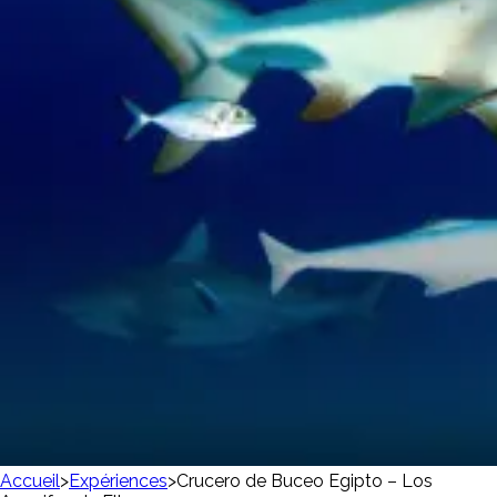
Accueil
>
Expériences
>
Crucero de Buceo Egipto – Los