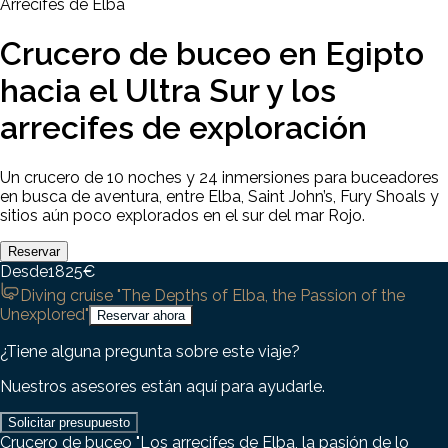
Arrecifes de Elba
Crucero de buceo en Egipto
hacia el Ultra Sur y los
arrecifes de exploración
Un crucero de 10 noches y 24 inmersiones para buceadores
en busca de aventura, entre Elba, Saint John’s, Fury Shoals y
sitios aún poco explorados en el sur del mar Rojo.
Reservar
Desde
1825
€
Diving cruise "The Depths of Elba, the Passion of the
Unexplored"
Reservar ahora
¿Tiene alguna pregunta sobre este viaje?
Nuestros asesores están aquí para ayudarle.
Solicitar presupuesto
Crucero de buceo "Los arrecifes de Elba, la pasión de lo