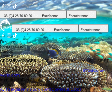
+33 (0)4 28 70 89 20
Escríbenos
Encuéntranos
+33 (0)4 28 70 89 20
Escríbenos
Encuéntranos
Destinos
Experiencias
Barcos
Acerca de
GEOSUB VOYAGES
—
SAS au capital de 52 762 € — SIRET
351 501 911 00074
7 port de la Pointe Rouge, 13008 Marseille
—
info@dune-
world.com
—
+33 (0)4 28 70 89 20
Immatriculation Atout France : IM031100032 — Garant
financier : APST — Assurance RCP : Hiscox
Aviso legal
Términos y condiciones
Tus datos