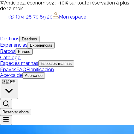
Anticipez, économisez : -10% sur toute réservation à plus
de 12 mois
+33 (0)4 28 70 89 20
Mon espace
Destinos
Destinos
Experiencias
Experiencias
Barcos
Barcos
Catálogo
Especies marinas
Especies marinas
Épaves
FAQ
Planificación
Acerca de
Acerca de
🇪🇸
ES
Reservar ahora