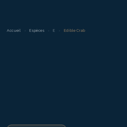
Accueil
›
Espèces
›
E
›
Edible Crab