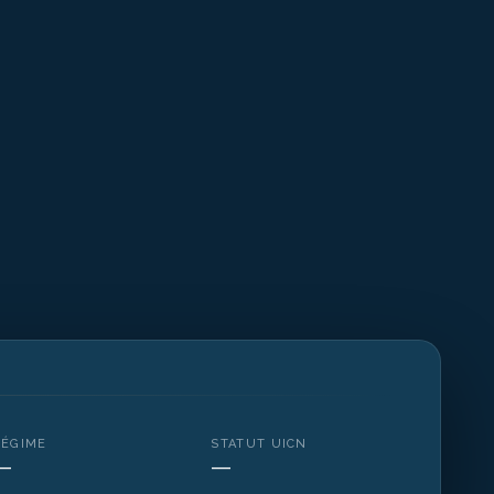
RÉGIME
STATUT UICN
—
—