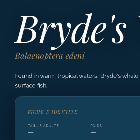
Bryde's
Balaenoptera edeni
Found in warm tropical waters, Bryde's whale
surface fish.
FICHE D'IDENTITÉ
TAILLE ADULTE
POIDS
—
—