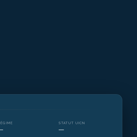
RÉGIME
STATUT UICN
—
—