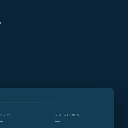
RÉGIME
STATUT UICN
—
—