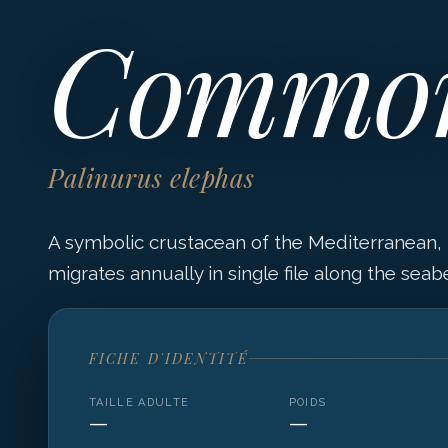
Common
Palinurus elephas
A symbolic crustacean of the Mediterranean
migrates annually in single file along the seab
FICHE D'IDENTITÉ
TAILLE ADULTE
POIDS
—
—