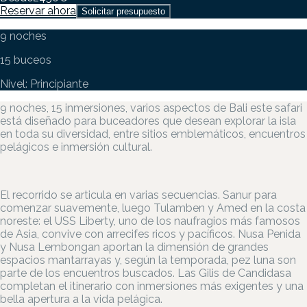
Reservar ahora
Solicitar presupuesto
9 noches
15 buceos
Nivel: Principiante
9 noches, 15 inmersiones, varios aspectos de Bali este safari
está diseñado para buceadores que desean explorar la isla
en toda su diversidad, entre sitios emblemáticos, encuentros
pelágicos e inmersión cultural.
El recorrido se articula en varias secuencias. Sanur para
comenzar suavemente, luego Tulamben y Amed en la costa
noreste: el USS Liberty, uno de los naufragios más famosos
de Asia, convive con arrecifes ricos y pacíficos. Nusa Penida
y Nusa Lembongan aportan la dimensión de grandes
espacios mantarrayas y, según la temporada, pez luna son
parte de los encuentros buscados. Las Gilis de Candidasa
completan el itinerario con inmersiones más exigentes y una
bella apertura a la vida pelágica.