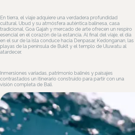
En tierra, el viaje adquiere una verdadera profundidad
cultural. Ubud y su atmósfera auténtica balinesa, casa
tradicional, Goa Gajah y mercado de arte ofrecen un respiro
esencial en el corazón de la estancia. Al final del viaje, el día
en el sur de la isla conduce hacia Denpasar, Kedonganan, las
playas de la península de Bukit y el templo de Uluwatu al
atardecer.
Inmersiones variadas, patrimonio balinés y paisajes
contrastados un itinerario construido para partir con una
visión completa de Bali.