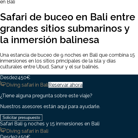
en Bali
Safari de buceo en Bali entre
grandes sitios submarinos y
la inmersión balinesa
Una estancia de buceo de 9 noches en Bali que combina 15
inmersiones en los sitios principales de la isla y días
culturales entre Ubud, Sanur y el sur balinés.
Desde
2450
€
Diving safari in Bali
Reservar ahora
¿Tiene alguna pregunta sobre este viaje?
Nuestros asesores están aquí para ayudarle.
Solicitar presupuesto
Safari Bali 9 noches y 15 inmersiones en Bali
Diving safari in Bali
Desde
2450
€