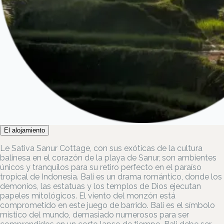
El alojamiento
Le Sativa Sanur Cottage, con sus exóticas de la cultura
balinesa en el corazón de la playa de Sanur, son ambientes
únicos y tranquilos para su retiro perfecto en el paraíso
tropical de Indonesia. Bali es un drama romántico, donde los
demonios, las estatuas y los templos de Dios ejecutan
papeles mitológicos. El viento del monzón está
comprometido en este juego de barrido. Bali es el símbolo
místico del mundo, demasiado numerosos para ser