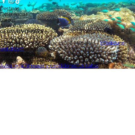
Destinos
Experiencias
Barcos
Acerca de
GEOSUB VOYAGES
—
SAS au capital de 52 762 € — SIRET
351 501 911 00074
7 port de la Pointe Rouge, 13008 Marseille
—
info@dune-
world.com
—
+33 (0)4 28 70 89 20
Immatriculation Atout France : IM031100032 — Garant
financier : APST — Assurance RCP : Hiscox
Aviso legal
Términos y condiciones
Tus datos