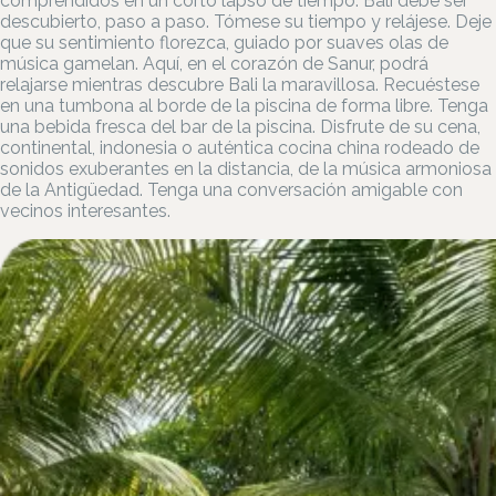
comprendidos en un corto lapso de tiempo. Bali debe ser
descubierto, paso a paso. Tómese su tiempo y relájese. Deje
que su sentimiento florezca, guiado por suaves olas de
música gamelan. Aquí, en el corazón de Sanur, podrá
relajarse mientras descubre Bali la maravillosa. Recuéstese
en una tumbona al borde de la piscina de forma libre. Tenga
una bebida fresca del bar de la piscina. Disfrute de su cena,
continental, indonesia o auténtica cocina china rodeado de
sonidos exuberantes en la distancia, de la música armoniosa
de la Antigüedad. Tenga una conversación amigable con
vecinos interesantes.