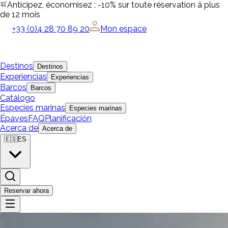
Anticipez, économisez : -10% sur toute réservation à plus
de 12 mois
+33 (0)4 28 70 89 20
Mon espace
Destinos
Destinos
Experiencias
Experiencias
Barcos
Barcos
Catálogo
Especies marinas
Especies marinas
Épaves
FAQ
Planificación
Acerca de
Acerca de
🇪🇸
ES
Reservar ahora