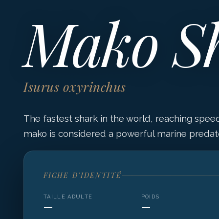
Mako S
Isurus oxyrinchus
The fastest shark in the world, reaching spee
mako is considered a powerful marine predato
FICHE D'IDENTITÉ
TAILLE ADULTE
POIDS
—
—