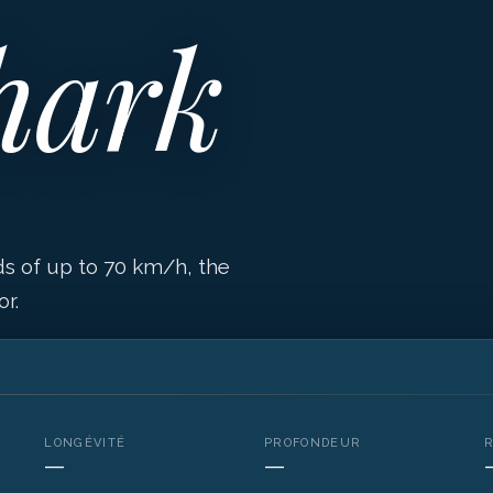
hark
ds of up to 70 km/h, the
r.
LONGÉVITÉ
PROFONDEUR
—
—