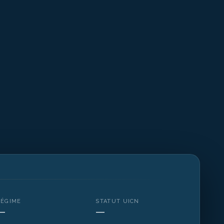
RÉGIME
STATUT UICN
—
—