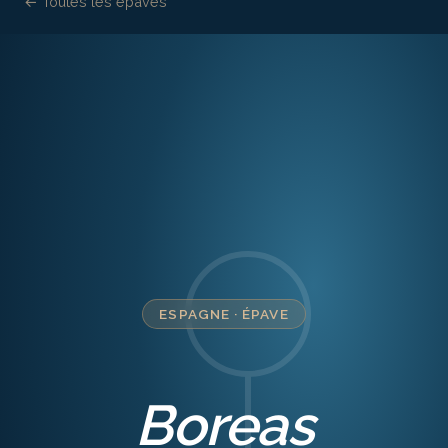
← Toutes les épaves
ESPAGNE
·
ÉPAVE
Boreas