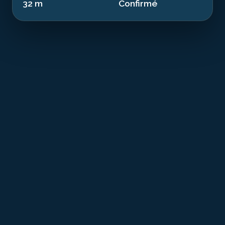
32 m
Confirmé
T
he Boreas is a recognized dive site resting at
32.00 m in the waters of Girona. This 40.0 m
tug sank in 1989. Now an artificial reef, it offers
a dive combining history and exceptional marine
biodiversity.