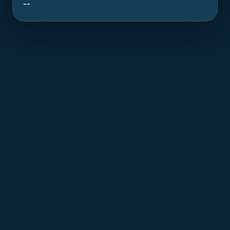
--
T
he Karwela MV is a recognized dive site
resting at 40.00 m in the waters of Gozo. This
58.0 m ferry sank on an undetermined date.
Now an artificial reef, it offers a dive combining
history and exceptional marine biodiversity.