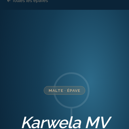
← Toutes les épaves
MALTE
·
ÉPAVE
Karwela MV