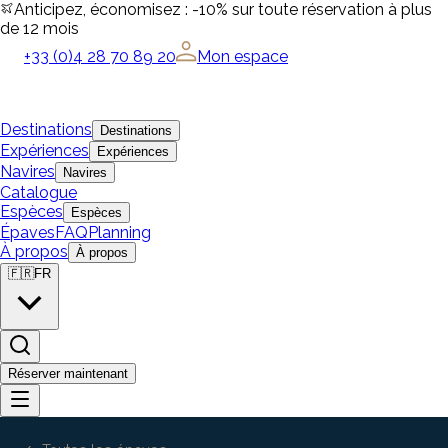
Anticipez, économisez : -10% sur toute réservation à plus
de 12 mois
+33 (0)4 28 70 89 20
Mon espace
Destinations
Destinations
Expériences
Expériences
Navires
Navires
Catalogue
Espèces
Espèces
Épaves
FAQ
Planning
À propos
À propos
🇫🇷
FR
Réserver maintenant