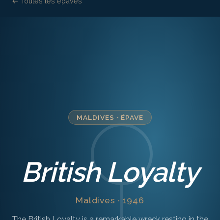
← Toutes les épaves
MALDIVES
·
ÉPAVE
British Loyalty
Maldives · 1946
The British Loyalty is a remarkable wreck resting in the