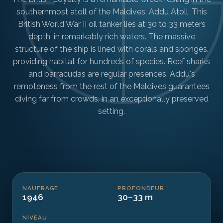
southernmost atoll of the Maldives, Addu Atoll. This
British World War II oil tanker lies at 30 to 33 meters
depth, in remarkably rich waters. The massive
structure of the ship is lined with corals and sponges,
providing habitat for hundreds of species. Reef sharks
and barracudas are regular presences. Addu's
remoteness from the rest of the Maldives guarantees
diving far from crowds, in an exceptionally preserved
setting.
NAUFRAGE
PROFONDEUR
1946
30–33 m
NIVEAU