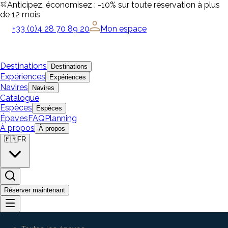
Anticipez, économisez : -10% sur toute réservation à plus
de 12 mois
+33 (0)4 28 70 89 20
Mon espace
Destinations
Destinations
Expériences
Expériences
Navires
Navires
Catalogue
Espèces
Espèces
Épaves
FAQ
Planning
À propos
À propos
🇫🇷
FR
Réserver maintenant