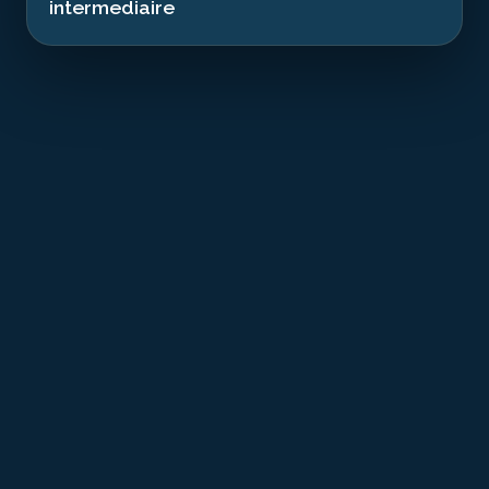
intermediaire
T
he SS British Loyalty was an oil tanker of
British Petroleum, built in 1928. During World
War II, it was hit by a Japanese torpedo in
1944 while anchored in Addu Lagoon. Severely
damaged but still afloat, it was towed and
deliberately sunk in 1946 to avoid obstructing the