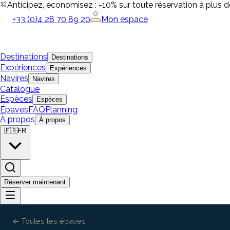
Anticipez, économisez : -10% sur toute réservation à plus 
+33 (0)4 28 70 89 20
Mon espace
Destinations
Destinations
Expériences
Expériences
Navires
Navires
Catalogue
Espèces
Espèces
Épaves
FAQ
Planning
À propos
À propos
🇫🇷
FR
Réserver maintenant
← Toutes les épaves