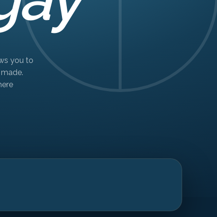
ows you to
r made.
here