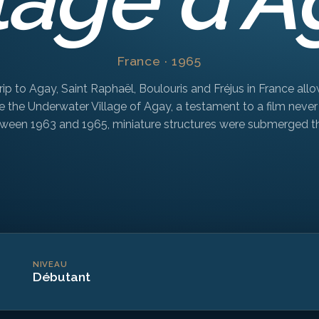
France · 1965
trip to Agay, Saint Raphaël, Boulouris and Fréjus in France all
e the Underwater Village of Agay, a testament to a film neve
ween 1963 and 1965, miniature structures were submerged t
NIVEAU
Débutant