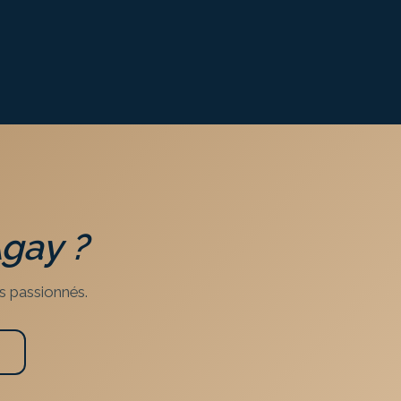
Agay
?
s passionnés.