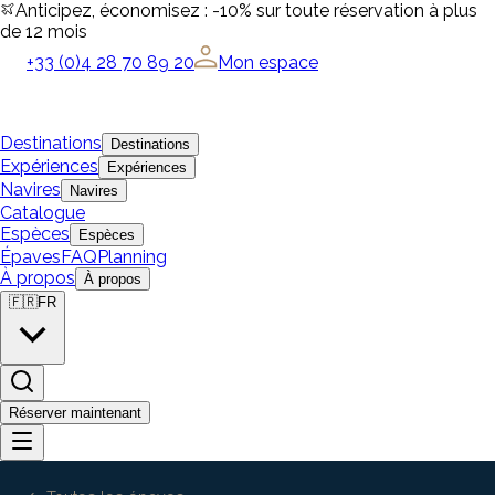
Anticipez, économisez : -10% sur toute réservation à plus
de 12 mois
+33 (0)4 28 70 89 20
Mon espace
Destinations
Destinations
Expériences
Expériences
Navires
Navires
Catalogue
Espèces
Espèces
Épaves
FAQ
Planning
À propos
À propos
🇫🇷
FR
Réserver maintenant