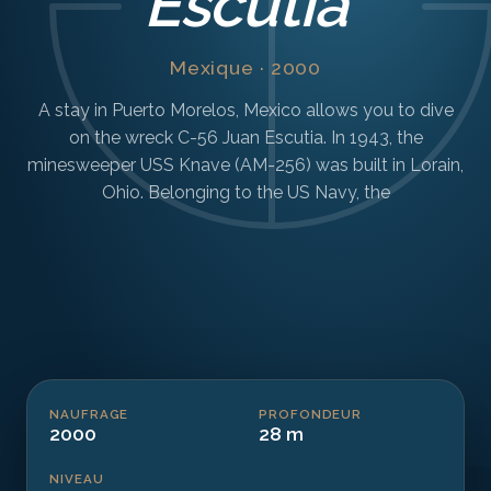
Escutia
Mexique · 2000
A stay in Puerto Morelos, Mexico allows you to dive
on the wreck C-56 Juan Escutia. In 1943, the
minesweeper USS Knave (AM-256) was built in Lorain,
Ohio. Belonging to the US Navy, the
NAUFRAGE
PROFONDEUR
2000
28 m
NIVEAU