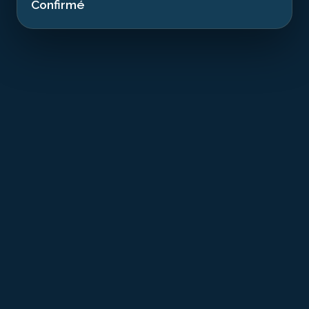
Confirmé
T
he C-56 Juan Escutia is a recognized diving
site resting at 28.00 m in the waters of Puerto
Morelos. This minesweeper from 1943 several
dozen meters long sank in 2000. Now an artificial
reef, it offers a dive combining history and exceptional
marine biodiversity.