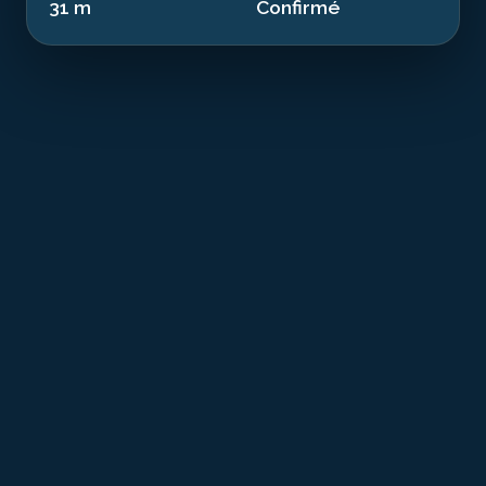
31 m
Confirmé
T
he Marcel is a historical remnant from the
industrial era resting at 31.00 m in the waters
of Var. This 1859 cargo ship of 43.0 m sank in
1895. Now an artificial reef, it offers a dive combining
history and exceptional marine biodiversity.