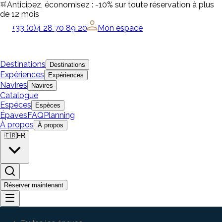
Anticipez, économisez : -10% sur toute réservation à plus
de 12 mois
+33 (0)4 28 70 89 20
Mon espace
Destinations
Destinations
Expériences
Expériences
Navires
Navires
Catalogue
Espèces
Espèces
Épaves
FAQ
Planning
À propos
À propos
🇫🇷
FR
Réserver maintenant