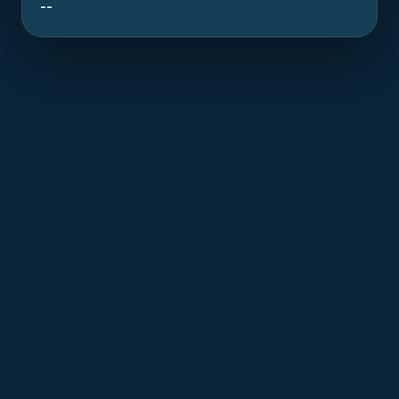
--
T
he Aster is a recognized diving site resting at
20.00 m in the waters of Cape Town. This
lobster boat of several dozen meters sank in
1997. Now an artificial reef, it offers diving combining
history and exceptional marine biodiversity.