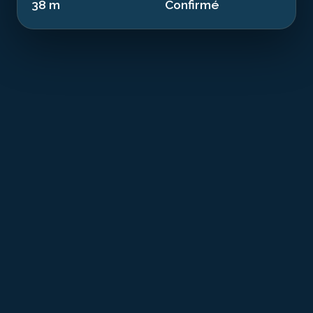
38 m
Confirmé
T
he Bristol Beaufighter is a witness to
twentieth-century conflicts resting at 38.00 m
in the waters of Malta. This aircraft of 12.6 m
sank in 1943. Now an artificial reef, it offers a dive
combining history and exceptional marine
biodiversity.