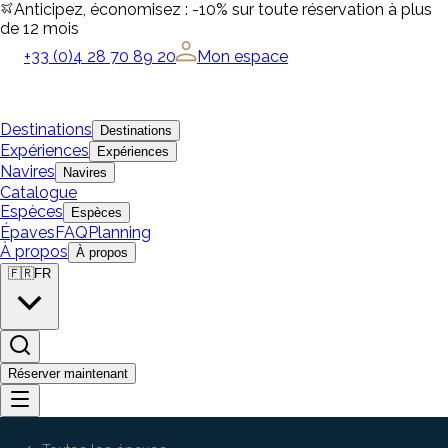
Anticipez, économisez : -10% sur toute réservation à plus
de 12 mois
+33 (0)4 28 70 89 20
Mon espace
Destinations
Destinations
Expériences
Expériences
Navires
Navires
Catalogue
Espèces
Espèces
Épaves
FAQ
Planning
À propos
À propos
🇫🇷
FR
Réserver maintenant