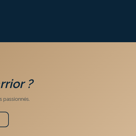
rior
?
s passionnés.