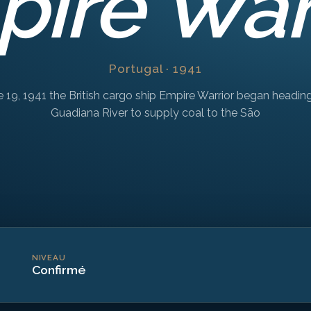
ire War
Portugal · 1941
 19, 1941 the British cargo ship Empire Warrior began headin
Guadiana River to supply coal to the São
NIVEAU
Confirmé