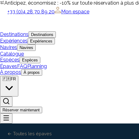
Anticipez, économisez : -10% sur toute réservation à plus 
+33 (0)4 28 70 89 20
Mon espace
Destinations
Destinations
Expériences
Expériences
Navires
Navires
Catalogue
Espèces
Espèces
Épaves
FAQ
Planning
À propos
À propos
🇫🇷
FR
Réserver maintenant
← Toutes les épaves