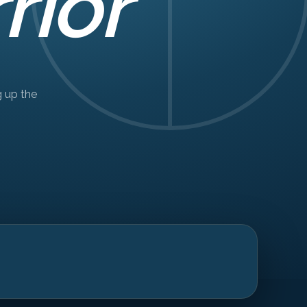
rior
g up the