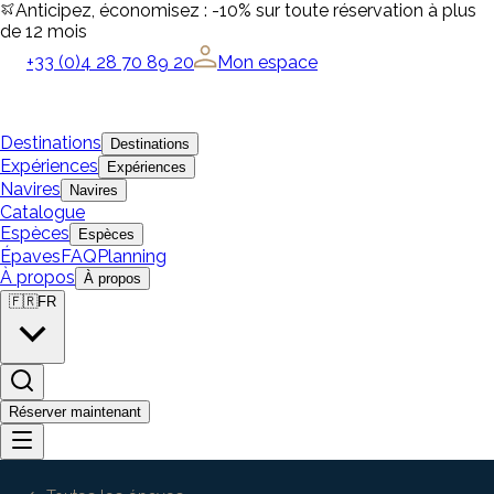
Anticipez, économisez : -10% sur toute réservation à plus
de 12 mois
+33 (0)4 28 70 89 20
Mon espace
Destinations
Destinations
Expériences
Expériences
Navires
Navires
Catalogue
Espèces
Espèces
Épaves
FAQ
Planning
À propos
À propos
🇫🇷
FR
Réserver maintenant