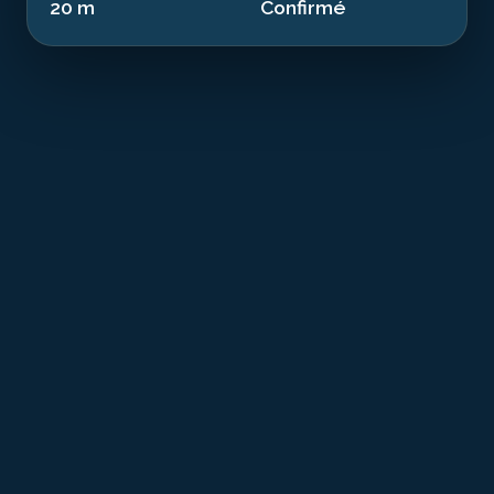
20 m
Confirmé
T
he Michel Francois is a witness to the conflicts
of the 20th century resting at 20.00 m in the
waters of Finistère. This 1913 trawler of 55.0
m sank in 1944. Today transformed into an artificial
reef, it offers a dive combining history and exceptional
marine biodiversity.