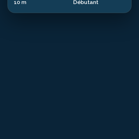
10 m
Débutant
T
he Laos is a historical remnant from the
industrial era resting at 10.00 m in the waters
of Vendée. This 1903 mixed passenger ship of
135.0 m sank in 1907. Today an artificial reef, it offers a
dive combining history and exceptional marine
biodiversity.