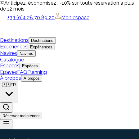
Anticipez, économisez : -10% sur toute réservation à plus
de 12 mois
+33 (0)4 28 70 89 20
Mon espace
Destinations
Destinations
Expériences
Expériences
Navires
Navires
Catalogue
Espèces
Espèces
Épaves
FAQ
Planning
À propos
À propos
🇫🇷
FR
Réserver maintenant