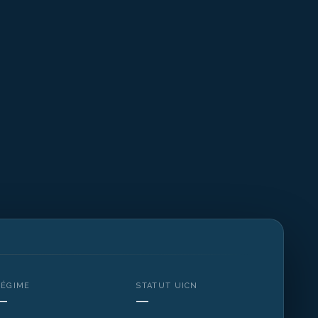
RÉGIME
STATUT UICN
—
—