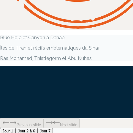
Blue Hole et Canyon à Dahab
Îles de Tiran et récifs emblématiques du Sinaï
Ras Mohamed, Thistlegorm et Abu Nuhas
Previous slide
Next slide
Jour 1
Jour 2 à 6
Jour 7