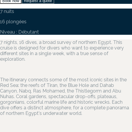
Book now
Request a quote
7 nuits
16 plongées
Niveau : Débutant
7 nights, 16 dives, a broad survey of northern Egypt. This
cruise is designed for divers who want to experience very
different sites in a single week, with a true sense of
exploration.
The itinerary connects some of the most iconic sites in the
Red Sea: the reefs of Tiran, the Blue Hole and Dahab
Canyon, Nabq, Ras Mohamed, the Thistlegorm and Abu
Nuhas. Coral gardens, spectacular drop-offs, plateaus,
gorgonians, colorful marine life and historic wrecks. Each
dive offers a distinct atmosphere, for a complete panorama
of northern Egypt's underwater world.