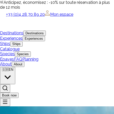
Anticipez, économisez : -10% sur toute réservation à plus
de 12 mois
+33 (0)4 28 70 89 20
Mon espace
Destinations
Destinations
Experiences
Experiences
Ships
Ships
Catalogue
Species
Species
Épaves
FAQ
Planning
About
About
🇬🇧
EN
Book now