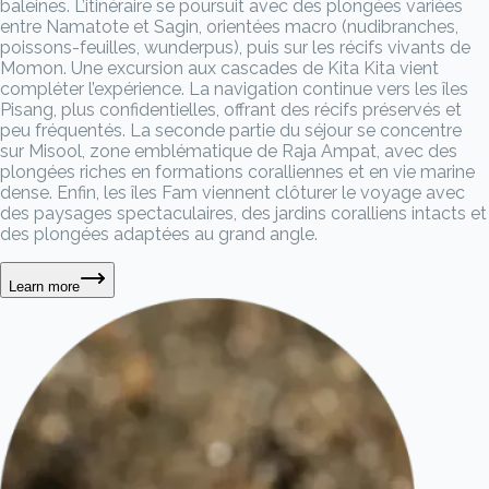
baleines. L’itinéraire se poursuit avec des plongées variées
entre Namatote et Sagin, orientées macro (nudibranches,
poissons-feuilles, wunderpus), puis sur les récifs vivants de
Momon. Une excursion aux cascades de Kita Kita vient
compléter l’expérience. La navigation continue vers les îles
Pisang, plus confidentielles, offrant des récifs préservés et
peu fréquentés. La seconde partie du séjour se concentre
sur Misool, zone emblématique de Raja Ampat, avec des
plongées riches en formations coralliennes et en vie marine
dense. Enfin, les îles Fam viennent clôturer le voyage avec
des paysages spectaculaires, des jardins coralliens intacts et
des plongées adaptées au grand angle.
Learn more