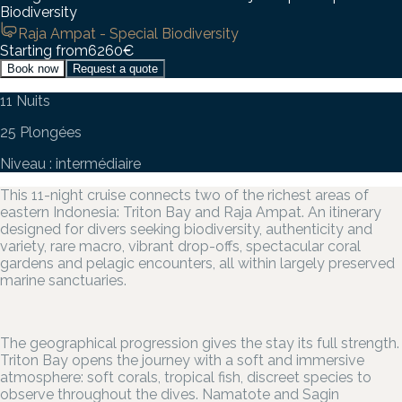
Biodiversity
Raja Ampat - Special Biodiversity
Starting from
6260
€
Book now
Request a quote
11 Nuits
25 Plongées
Niveau : intermédiaire
This 11-night cruise connects two of the richest areas of
eastern Indonesia: Triton Bay and Raja Ampat. An itinerary
designed for divers seeking biodiversity, authenticity and
variety, rare macro, vibrant drop-offs, spectacular coral
gardens and pelagic encounters, all within largely preserved
marine sanctuaries.
The geographical progression gives the stay its full strength.
Triton Bay opens the journey with a soft and immersive
atmosphere: soft corals, tropical fish, discreet species to
observe throughout the dives. Namatote and Sagin