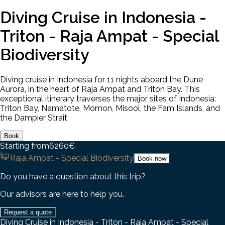
Diving Cruise in Indonesia -
Triton - Raja Ampat - Special
Biodiversity
Diving cruise in Indonesia for 11 nights aboard the Dune
Aurora, in the heart of Raja Ampat and Triton Bay. This
exceptional itinerary traverses the major sites of Indonesia:
Triton Bay, Namatote, Momon, Misool, the Fam Islands, and
the Dampier Strait.
Book
Starting from
6260
€
Raja Ampat - Special Biodiversity
Book now
Do you have a question about this trip?
Our advisors are here to help you.
Request a quote
Diving Cruise in Indonesia - Triton - Raja Ampat - Special