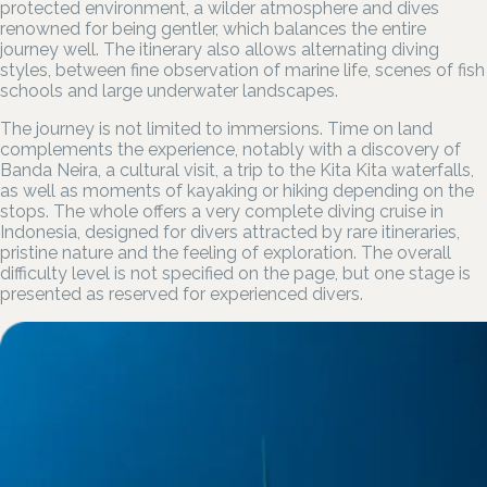
protected environment, a wilder atmosphere and dives
renowned for being gentler, which balances the entire
journey well. The itinerary also allows alternating diving
styles, between fine observation of marine life, scenes of fish
schools and large underwater landscapes.
The journey is not limited to immersions. Time on land
complements the experience, notably with a discovery of
Banda Neira, a cultural visit, a trip to the Kita Kita waterfalls,
as well as moments of kayaking or hiking depending on the
stops. The whole offers a very complete diving cruise in
Indonesia, designed for divers attracted by rare itineraries,
pristine nature and the feeling of exploration. The overall
difficulty level is not specified on the page, but one stage is
presented as reserved for experienced divers.