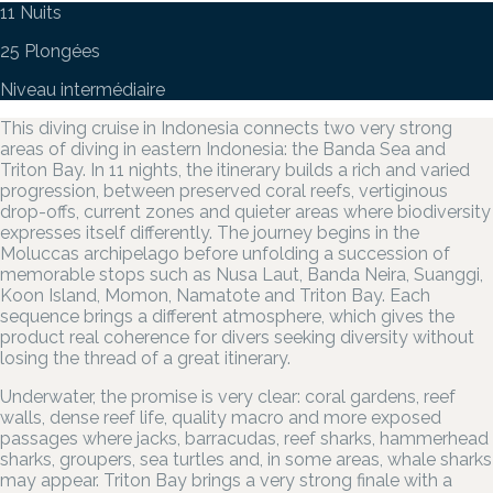
11 Nuits
25 Plongées
Niveau intermédiaire
This diving cruise in Indonesia connects two very strong
areas of diving in eastern Indonesia: the Banda Sea and
Triton Bay. In 11 nights, the itinerary builds a rich and varied
progression, between preserved coral reefs, vertiginous
drop-offs, current zones and quieter areas where biodiversity
expresses itself differently. The journey begins in the
Moluccas archipelago before unfolding a succession of
memorable stops such as Nusa Laut, Banda Neira, Suanggi,
Koon Island, Momon, Namatote and Triton Bay. Each
sequence brings a different atmosphere, which gives the
product real coherence for divers seeking diversity without
losing the thread of a great itinerary.
Underwater, the promise is very clear: coral gardens, reef
walls, dense reef life, quality macro and more exposed
passages where jacks, barracudas, reef sharks, hammerhead
sharks, groupers, sea turtles and, in some areas, whale sharks
may appear. Triton Bay brings a very strong finale with a