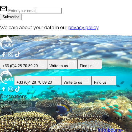
Subscribe
We care about your data in our
privacy policy
.
+33 (0)4 28 70 89 20
Write to us
Find us
+33 (0)4 28 70 89 20
Write to us
Find us
Destinations
Experiences
Ships
About
GEOSUB VOYAGES
—
SAS au capital de 52 762 € — SIRET
351 501 911 00074
7 port de la Pointe Rouge, 13008 Marseille
—
info@dune-