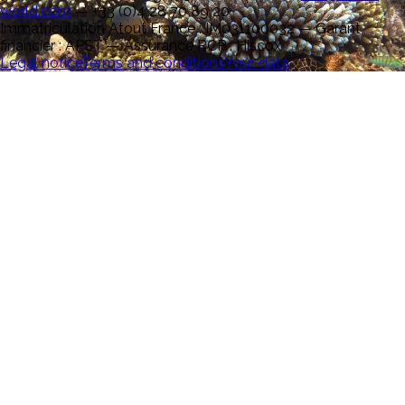
world.com
—
+33 (0)4 28 70 89 20
Immatriculation Atout France : IM031100032 — Garant
financier : APST — Assurance RCP : Hiscox
Legal notice
Terms and conditions
Your data