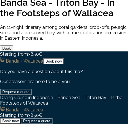
Banda Sea - Triton Bay - In
the Footsteps of Wallacea
An 11-night itinerary among coral gardens, drop-offs, pelagic
sites, and a preserved bay, with a true exploration dimension
in Eastern Indonesia.
Book
Starting from
3850
€
Banda - Wallacea
Book now
Do you have a question about this trip?
Our advisors are here to help you.
Request a quote
Diving Cruise in Indonesia - Banda Sea - Triton Bay - In the
Footsteps of Wallacea
Banda - Wallacea
Starting from
3850
€
Book now
Request a quote