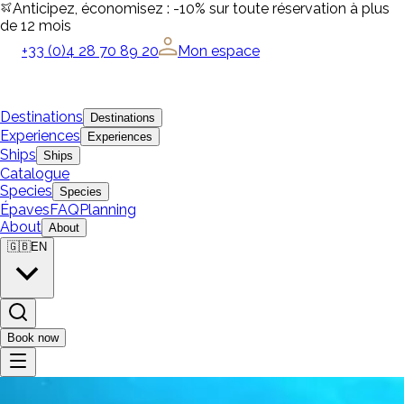
Anticipez, économisez : -10% sur toute réservation à plus
de 12 mois
+33 (0)4 28 70 89 20
Mon espace
Destinations
Destinations
Experiences
Experiences
Ships
Ships
Catalogue
Species
Species
Épaves
FAQ
Planning
About
About
🇬🇧
EN
Book now