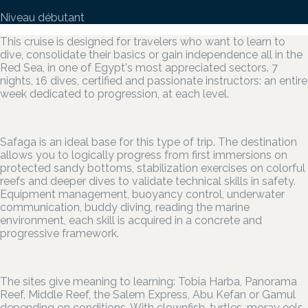
Niveau débutant
This cruise is designed for travelers who want to learn to
dive, consolidate their basics or gain independence all in the
Red Sea, in one of Egypt's most appreciated sectors. 7
nights, 16 dives, certified and passionate instructors: an entire
week dedicated to progression, at each level.
Safaga is an ideal base for this type of trip. The destination
allows you to logically progress from first immersions on
protected sandy bottoms, stabilization exercises on colorful
reefs and deeper dives to validate technical skills in safety.
Equipment management, buoyancy control, underwater
communication, buddy diving, reading the marine
environment, each skill is acquired in a concrete and
progressive framework.
The sites give meaning to learning: Tobia Harba, Panorama
Reef, Middle Reef, the Salem Express, Abu Kefan or Gamul
depending on conditions. With clownfish, turtles, moray eels