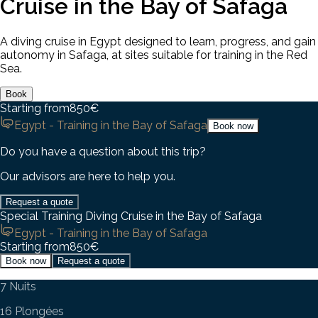
Cruise in the Bay of Safaga
A diving cruise in Egypt designed to learn, progress, and gain
autonomy in Safaga, at sites suitable for training in the Red
Sea.
Book
Starting from
850
€
Egypt - Training in the Bay of Safaga
Book now
Do you have a question about this trip?
Our advisors are here to help you.
Request a quote
Special Training Diving Cruise in the Bay of Safaga
Egypt - Training in the Bay of Safaga
Starting from
850
€
Book now
Request a quote
7 Nuits
16 Plongées