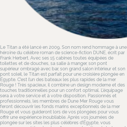
Le Titan a été lancé en 2009. Son nom rend hommage à une
héroïne du célèbre roman de science-fiction DUNE, écrit par
Frank Herbert. Avec ses 15 cabines toutes équipées de
toilettes et de douches, sa salle à manger, son pont
supérieur ombragé avec bar, son grand salon intérieur et son
pont soleil, le Titan est parfait pour une croisière plongée en
Égypte. C’est l’un des bateaux les plus rapides de la mer
Rouge ! Très spacieux, il combine un design moderne et des
touches traditionnelles pour un confort optimal. L’équipage
sera à votre service et à votre disposition. Passionnés et
professionnels, les membres de Dune Mer Rouge vous
feront découvrir les fonds marins exceptionnels de la mer
Rouge et vous guideront lors de vos plongées pour vous
offrir une expérience inoubliable. Après vos journées de
plongée sur les sites les plus célèbres d’Égypte, vous