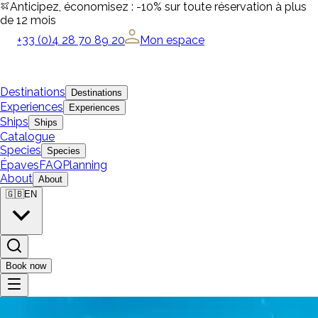
Anticipez, économisez : -10% sur toute réservation à plus
de 12 mois
+33 (0)4 28 70 89 20
Mon espace
Destinations
Destinations
Experiences
Experiences
Ships
Ships
Catalogue
Species
Species
Épaves
FAQ
Planning
About
About
🇬🇧
EN
Book now