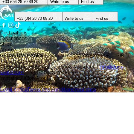
+33 (0)4 28 70 89 20
Write to us
Find us
+33 (0)4 28 70 89 20
Write to us
Find us
Destinations
Experiences
Ships
About
GEOSUB VOYAGES
—
SAS au capital de 52 762 € — SIRET
351 501 911 00074
7 port de la Pointe Rouge, 13008 Marseille
—
info@dune-
world.com
—
+33 (0)4 28 70 89 20
Immatriculation Atout France : IM031100032 — Garant
financier : APST — Assurance RCP : Hiscox
Legal notice
Terms and conditions
Your data