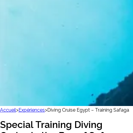
Accueil
>
Expériences
>
Diving Cruise Egypt – Training Safaga
Special Training Diving