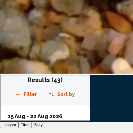
Longara
Titan
Silky