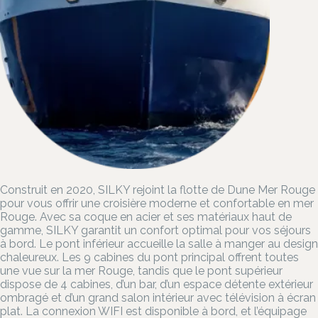
Construit en 2020, SILKY rejoint la flotte de Dune Mer Rouge
pour vous offrir une croisière moderne et confortable en mer
Rouge. Avec sa coque en acier et ses matériaux haut de
gamme, SILKY garantit un confort optimal pour vos séjours
à bord. Le pont inférieur accueille la salle à manger au design
chaleureux. Les 9 cabines du pont principal offrent toutes
une vue sur la mer Rouge, tandis que le pont supérieur
dispose de 4 cabines, d’un bar, d’un espace détente extérieur
ombragé et d’un grand salon intérieur avec télévision à écran
plat. La connexion WIFI est disponible à bord, et l’équipage