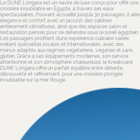
Le DUNE Longara est un navire de luxe conçu pour offrir une
croisière inoubliable en Égypte, à travers ses eaux
spectaculaires. Pouvant accueillir jusqu’à 30 passagers, il allie
élégance et confort avec un jacuzzi, des cabines
entièrement climatisées, ainsi que des espaces salon et
restauration pensés pour se détendre sous le soleil égyptien.
Les passagers profitent d’une expérience culinaire variée,
mêlant spécialités locales et internationales, avec des
menus adaptés aux régimes végétariens, véganes et sans
gluten. Grâce à ses équipements modernes, son service
attentionné et son atmosphère chaleureuse, le liveaboard
DUNE Longara offre un parfait équilibre entre détente,
découverte et raffinement, pour une croisière plongée
inoubliable sur la mer Rouge.