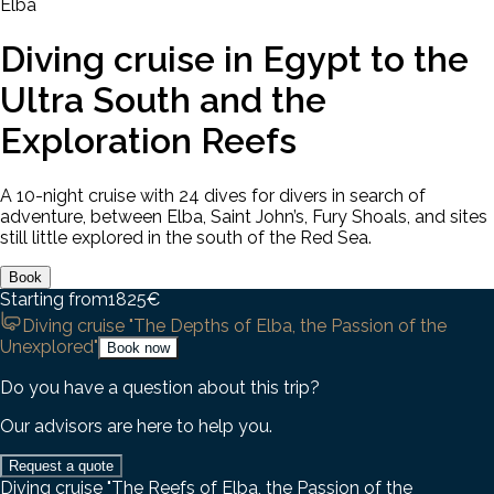
Elba
Diving cruise in Egypt to the
Ultra South and the
Exploration Reefs
A 10-night cruise with 24 dives for divers in search of
adventure, between Elba, Saint John’s, Fury Shoals, and sites
still little explored in the south of the Red Sea.
Book
Starting from
1825
€
Diving cruise "The Depths of Elba, the Passion of the
Unexplored"
Book now
Do you have a question about this trip?
Our advisors are here to help you.
Request a quote
Diving cruise "The Reefs of Elba, the Passion of the