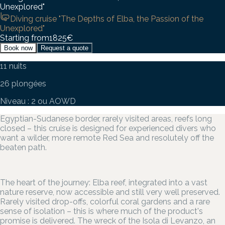
Unexplored"
Diving cruise "The Depths of Elba, the Passion of the
Unexplored"
Starting from
1825
€
Book now
Request a quote
11 nuits
26 plongées
Niveau : 2 ou AOWD
Egyptian-Sudanese border, rarely visited areas, reefs long
closed – this cruise is designed for experienced divers who
want a wilder, more remote Red Sea and resolutely off the
beaten path.
The heart of the journey: Elba reef, integrated into a vast
nature reserve, now accessible and still very well preserved.
Rarely visited drop-offs, colorful coral gardens and a rare
sense of isolation – this is where much of the product's
promise is delivered. The wreck of the Isola di Levanzo, an