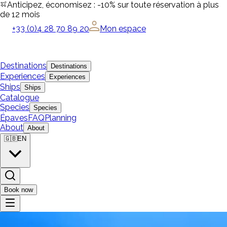
Anticipez, économisez : -10% sur toute réservation à plus
de 12 mois
+33 (0)4 28 70 89 20
Mon espace
Destinations
Destinations
Experiences
Experiences
Ships
Ships
Catalogue
Species
Species
Épaves
FAQ
Planning
About
About
🇬🇧
EN
Book now