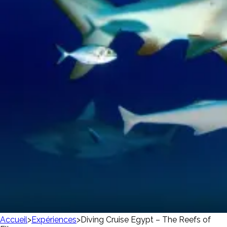
Accueil
>
Expériences
>
Diving Cruise Egypt – The Reefs of