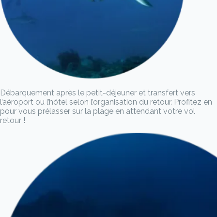
Débarquement après le petit-déjeuner et transfert vers
l’aéroport ou l’hôtel selon l’organisation du retour. Profitez en
pour vous prélasser sur la plage en attendant votre vol
retour !