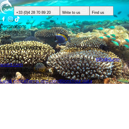
+33 (0)4 28 70 89 20
Write to us
Find us
Destinations
Experiences
Ships
About
GEOSUB VOYAGES
—
SAS au capital de 52 762 € — SIRET
351 501 911 00074
7 port de la Pointe Rouge, 13008 Marseille
—
info@dune-
world.com
—
+33 (0)4 28 70 89 20
Immatriculation Atout France : IM031100032 — Garant
financier : APST — Assurance RCP : Hiscox
Legal notice
Terms and conditions
Your data