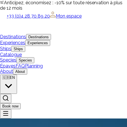
Anticipez, économisez : -10% sur toute réservation à plus
de 12 mois
+33 (0)4 28 70 89 20
Mon espace
Destinations
Destinations
Experiences
Experiences
Ships
Ships
Catalogue
Species
Species
Épaves
FAQ
Planning
About
About
🇬🇧
EN
Book now