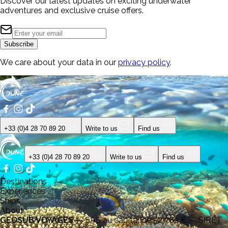
Discover our latest updates on exciting underwater
adventures and exclusive cruise offers.
Subscribe
We care about your data in our
privacy policy
.
+33 (0)4 28 70 89 20
Write to us
Find us
+33 (0)4 28 70 89 20
Write to us
Find us
Destinations
Experiences
Ships
About
GEOSUB VOYAGES
—
SAS au capital de 52 762 € — SIRET