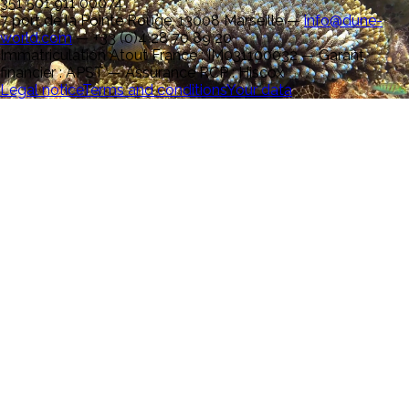
351 501 911 00074
7 port de la Pointe Rouge, 13008 Marseille
—
info@dune-
world.com
—
+33 (0)4 28 70 89 20
Immatriculation Atout France : IM031100032 — Garant
financier : APST — Assurance RCP : Hiscox
Legal notice
Terms and conditions
Your data