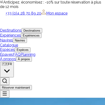
Anticipez, économisez : -10% sur toute réservation à plus
de 12 mois
+33 (0)4 28 70 89 20
Mon espace
Destinations
Destinations
Expériences
Expériences
Navires
Navires
Catalogue
Espèces
Espèces
Épaves
FAQ
Planning
À propos
À propos
🇫🇷
FR
Réserver maintenant