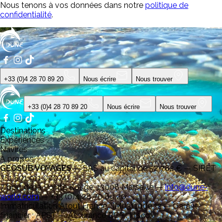
Nous tenons à vos données dans notre
politique de
confidentialité
.
+33 (0)4 28 70 89 20
Nous écrire
Nous trouver
+33 (0)4 28 70 89 20
Nous écrire
Nous trouver
Destinations
Expériences
Navires
À propos
GEOSUB VOYAGES
—
SAS au capital de 52 762 € — SIRET
351 501 911 00074
7 port de la Pointe Rouge, 13008 Marseille
—
info@dune-
world.com
—
+33 (0)4 28 70 89 20
Immatriculation Atout France : IM031100032 — Garant
financier : APST — Assurance RCP : Hiscox