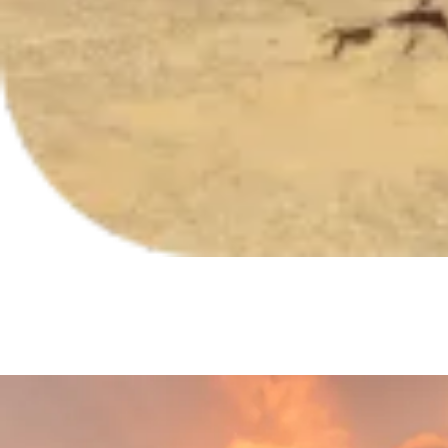
Safari découverte plongée et culture égyptienne
Egypte - Safari culture
1 630€