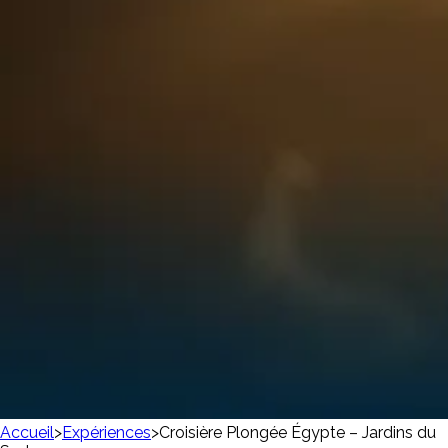
Accueil
>
Expériences
>
Croisière Plongée Égypte – Jardins du