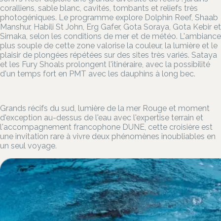
coralliens, sable blanc, cavités, tombants et reliefs très
photogéniques. Le programme explore Dolphin Reef, Shaab
Manshur, Habili St John, Erg Gafer, Gota Soraya, Gota Kebir et
Sirnaka, selon les conditions de mer et de météo. L'ambiance
plus souple de cette zone valorise la couleur, la lumière et le
plaisir de plongées répétées sur des sites très variés. Sataya
et les Fury Shoals prolongent l'itinéraire, avec la possibilité
d'un temps fort en PMT avec les dauphins à long bec.
Grands récifs du sud, lumière de la mer Rouge et moment
d'exception au-dessus de l'eau avec l'expertise terrain et
l'accompagnement francophone DUNE, cette croisière est
une invitation rare à vivre deux phénomènes inoubliables en
un seul voyage.