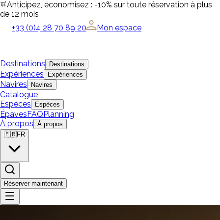
Anticipez, économisez : -10% sur toute réservation à plus
de 12 mois
+33 (0)4 28 70 89 20
Mon espace
Destinations
Destinations
Expériences
Expériences
Navires
Navires
Catalogue
Espèces
Espèces
Épaves
FAQ
Planning
À propos
À propos
🇫🇷
FR
Réserver maintenant