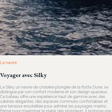
Le navire
Voyager avec Silky
Le Silky, un navire de croisière plongée de la flotte Dune, se
distingue par son confort moderne et son design spacieux.
Ce bateau offre une expérience haut de gamme avec des
cabines élégantes, des espaces communs confortables et
une terrasse ensoleillée pour admirer les paysages marins.
Pensé pour maximiser le plaisir des plongeurs, il propose une