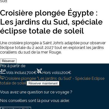
Sud
Croisière plongée Égypte :
Les jardins du Sud, spéciale
éclipse totale de soleil
Une croisière plongée à Saint John’s adaptée pour observer
l’éclipse totale du 2 août 2027 tout en explorant les jardins
coralliens du sud de la mer Rouge.
Réserver
Prix à partir de
Vols inclus
1700
€
Hors vols
1200
€
Croisière plongée "Les jardins du Sud" - Spéciale Eclipse
totale de soleil
Réserver maintenant
Vous avez une question sur ce voyage ?
Nos conseillers sont là pour vous aider.