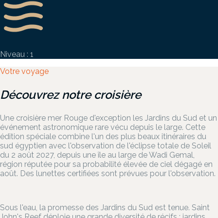
Niveau : 1
Votre voyage
Découvrez notre croisière
Une croisière mer Rouge d'exception les Jardins du Sud et un
événement astronomique rare vécu depuis le large. Cette
édition spéciale combine l'un des plus beaux itinéraires du
sud égyptien avec l'observation de l'éclipse totale de Soleil
du 2 août 2027, depuis une île au large de Wadi Gemal,
région réputée pour sa probabilité élevée de ciel dégagé en
août. Des lunettes certifiées sont prévues pour l'observation.
Sous l'eau, la promesse des Jardins du Sud est tenue. Saint
John's Reef déploie une grande diversité de récifs : jardins