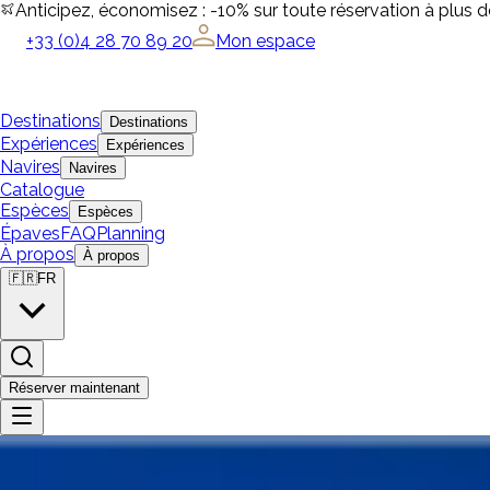
Anticipez, économisez : -10% sur toute réservation à plus 
+33 (0)4 28 70 89 20
Mon espace
Destinations
Destinations
Expériences
Expériences
Navires
Navires
Catalogue
Espèces
Espèces
Épaves
FAQ
Planning
À propos
À propos
🇫🇷
FR
Réserver maintenant