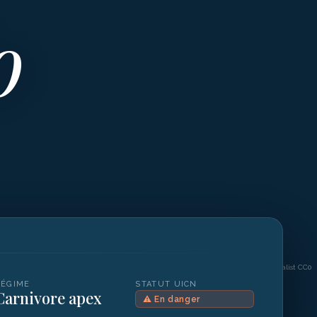
o
©
Aiken Lau / iNaturalist CC0
RÉGIME
STATUT UICN
Carnivore apex
⚠
En danger