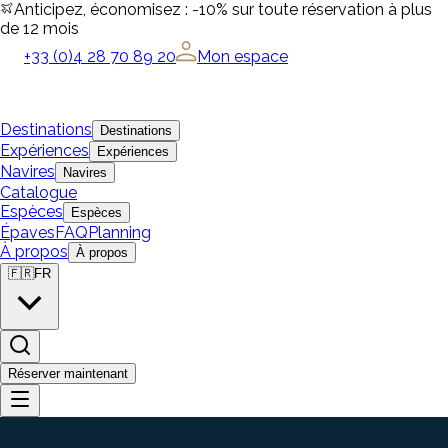
Anticipez, économisez : -10% sur toute réservation à plus
de 12 mois
+33 (0)4 28 70 89 20
Mon espace
Destinations
Destinations
Expériences
Expériences
Navires
Navires
Catalogue
Espèces
Espèces
Épaves
FAQ
Planning
À propos
À propos
🇫🇷
FR
Réserver maintenant