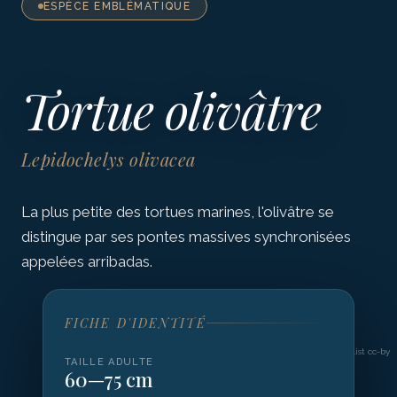
ESPÈCE EMBLÉMATIQUE
Tortue olivâtre
Lepidochelys olivacea
La plus petite des tortues marines, l'olivâtre se
distingue par ses pontes massives synchronisées
appelées arribadas.
FICHE D'IDENTITÉ
©
(c) Bill Levine, some rights reserved (CC BY) / iNaturalist cc-by
TAILLE ADULTE
60—75 cm