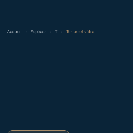
Accueil
›
Espèces
›
T
›
Tortue olivâtre