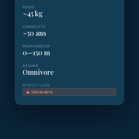
POIDS
~45 kg
LONGÉVITÉ
~50 ans
PROFONDEUR
0—150 m
RÉGIME
Omnivore
STATUT UICN
⚠
Vulnérable