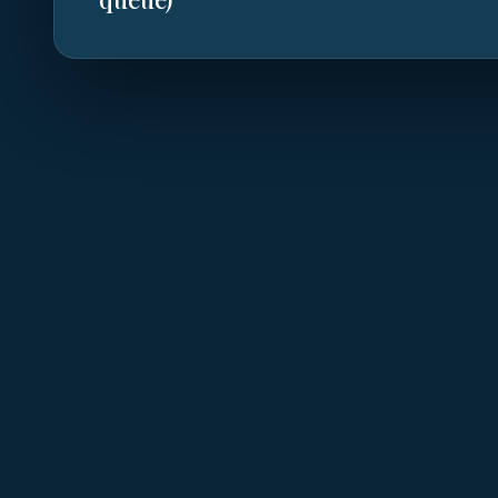
C
onsidéré comme l'oiseau le plus beau du mond
lui consacraient des cérémonies — le quetzal
dépassant 60 cm
. Sa fourrure irisée vert-or c