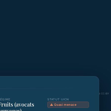
©
Morten Ross / iNaturalist CC-BY
RÉGIME
STATUT UICN
Fruits (avocats
⚠
Quasi menace
sauvages)