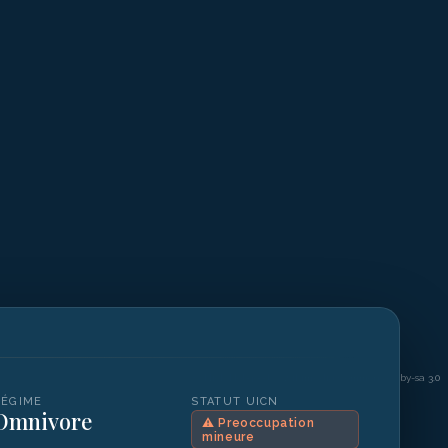
©
Nick Hobgood / Wikimedia Commons cc by-sa 3.0
RÉGIME
STATUT UICN
Omnivore
⚠
Preoccupation
mineure