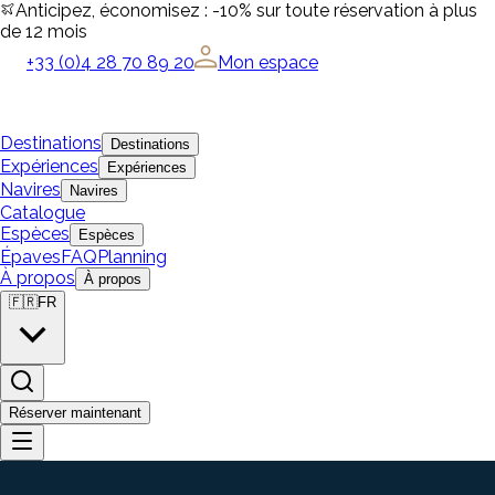
Anticipez, économisez : -10% sur toute réservation à plus
de 12 mois
+33 (0)4 28 70 89 20
Mon espace
Destinations
Destinations
Expériences
Expériences
Navires
Navires
Catalogue
Espèces
Espèces
Épaves
FAQ
Planning
À propos
À propos
🇫🇷
FR
Réserver maintenant