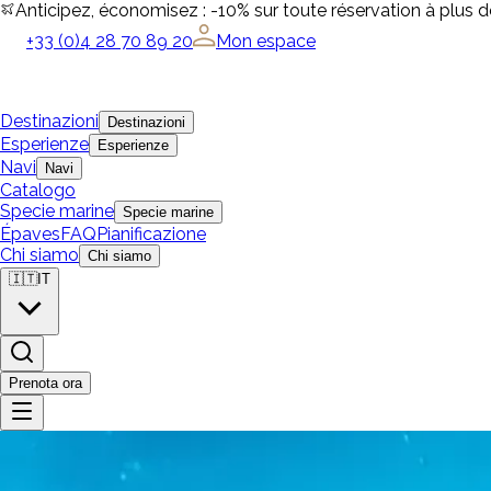
Anticipez, économisez : -10% sur toute réservation à plus 
+33 (0)4 28 70 89 20
Mon espace
Destinazioni
Destinazioni
Esperienze
Esperienze
Navi
Navi
Catalogo
Specie marine
Specie marine
Épaves
FAQ
Pianificazione
Chi siamo
Chi siamo
🇮🇹
IT
Prenota ora