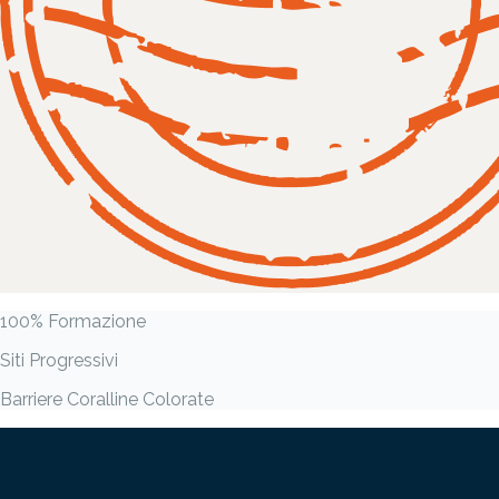
100% Formazione
Siti Progressivi
Barriere Coralline Colorate