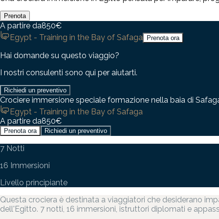
Prenota
A partire da
850
€
Egypt - Training in the Bay of Safaga
Prenota ora
Hai domande su questo viaggio?
I nostri consulenti sono qui per aiutarti.
Richiedi un preventivo
Crociere immersione speciale formazione nella baia di Safag
Egypt - Training in the Bay of Safaga
A partire da
850
€
Prenota ora
Richiedi un preventivo
7 Notti
16 Immersioni
Livello principiante
Questa crociera è destinata a viaggiatori che desiderano impa
dell'Egitto. 7 notti, 16 immersioni, istruttori diplomati e appa