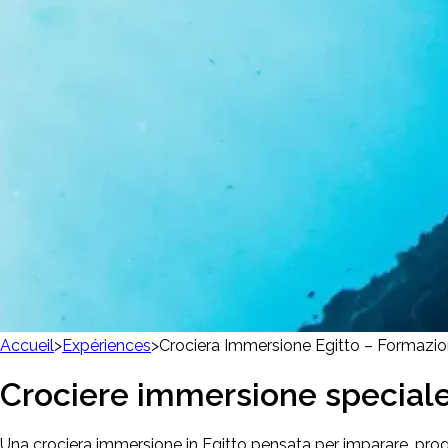
Accueil
>
Expériences
>
Crociera Immersione Egitto – Formazi
Crociere immersione speciale
Una crociera immersione in Egitto pensata per imparare, prog