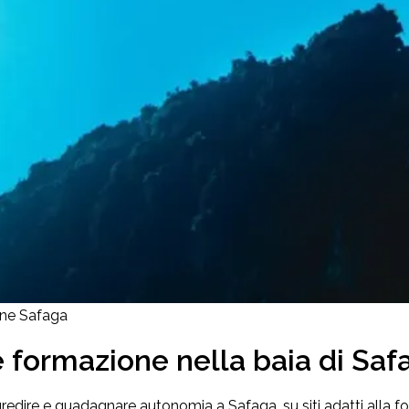
one Safaga
 formazione nella baia di Saf
redire e guadagnare autonomia a Safaga, su siti adatti alla 