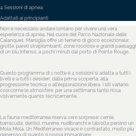
4 Sessioni di apnea
Adattati ai principianti
Non è necessario andare lontano per vivere una vera
esperienza di apnea. Nel cuore del Parco Nazionale delle
Calanques, Marsiglia offre un terreno di gioco eccezionale:
grotte, pareti strapiombanti, zone rocciose e grandi paesaggi
di un blu intenso, a pochi minuti dal porto di Pointe Rouge.
Questo programma di 1 notte e 4 sessioni si adatta a tutti i
livelli e a tutti i desideri, dalla prima scoperta, alla
progressione tecnica o all'esplorazione libera. I siti variano,
così come le atmosfere, per una settimana tanto ricca
visivamente quanto tecnicamente.
La fauna mediterranea riserva vere sorprese: cernie,
barracuda, dentici, murene, nudibranchi e talvolta persino un
Mola Mola. Un Mediterraneo vivace e contrastato, molto più
generoso di quanto si possa immaginare.