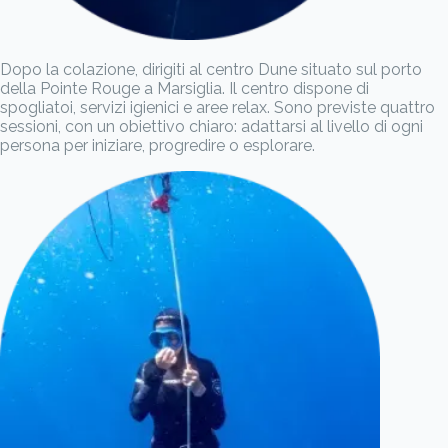
Dopo la colazione, dirigiti al centro Dune situato sul porto
della Pointe Rouge a Marsiglia. Il centro dispone di
spogliatoi, servizi igienici e aree relax. Sono previste quattro
sessioni, con un obiettivo chiaro: adattarsi al livello di ogni
persona per iniziare, progredire o esplorare.