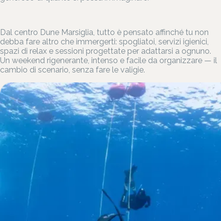
Dal centro Dune Marsiglia, tutto è pensato affinché tu non
debba fare altro che immergerti: spogliatoi, servizi igienici,
spazi di relax e sessioni progettate per adattarsi a ognuno.
Un weekend rigenerante, intenso e facile da organizzare — il
cambio di scenario, senza fare le valigie.