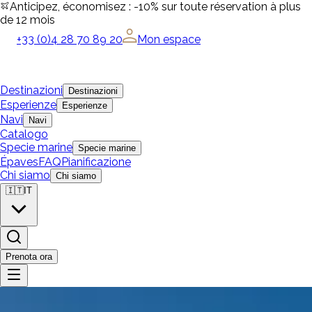
Anticipez, économisez : -10% sur toute réservation à plus
de 12 mois
+33 (0)4 28 70 89 20
Mon espace
Destinazioni
Destinazioni
Esperienze
Esperienze
Navi
Navi
Catalogo
Specie marine
Specie marine
Épaves
FAQ
Pianificazione
Chi siamo
Chi siamo
🇮🇹
IT
Prenota ora