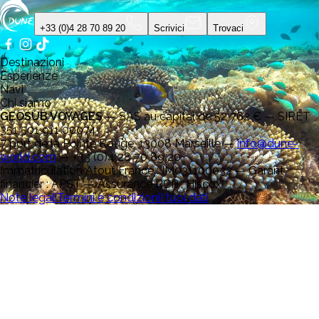
+33 (0)4 28 70 89 20
Scrivici
Trovaci
Destinazioni
Esperienze
Navi
Chi siamo
GEOSUB VOYAGES
—
SAS au capital de 52 762 € — SIRET
351 501 911 00074
7 port de la Pointe Rouge, 13008 Marseille
—
info@dune-
world.com
—
+33 (0)4 28 70 89 20
Immatriculation Atout France : IM031100032 — Garant
financier : APST — Assurance RCP : Hiscox
Note legali
Termini e condizioni
I tuoi dati