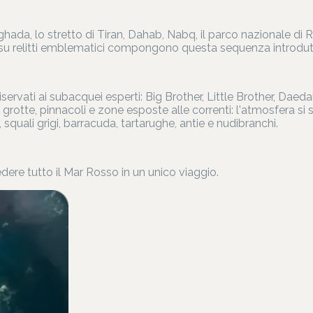
urghada, lo stretto di Tiran, Dahab, Nabq, il parco nazionale di 
ni su relitti emblematici compongono questa sequenza introdut
i riservati ai subacquei esperti: Big Brother, Little Brother, Da
l, grotte, pinnacoli e zone esposte alle correnti: l'atmosfera s
squali grigi, barracuda, tartarughe, antie e nudibranchi.
dere tutto il Mar Rosso in un unico viaggio.