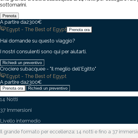
sottomarini.
Prenota
A partire da
2300
€
Egypt - The Best of Egypt
Prenota ora
Hai domande su questo viaggio?
I nostri consulenti sono qui per aiutarti.
Richiedi un preventivo
Crociere subacquee - "Il meglio dell'Egitto"
Egypt - The Best of Egypt
A partire da
2300
€
Prenota ora
Richiedi un preventivo
14 Notti
37 Immersioni
Livello intermedio
Il grande formato per eccellenza: 14 notti e fino a 37 immersio