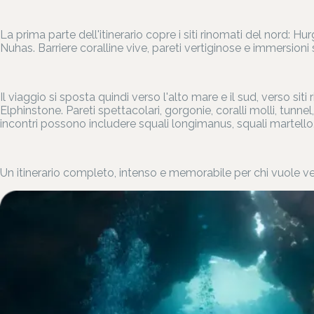
La prima parte dell'itinerario copre i siti rinomati del nord: H
Nuhas. Barriere coralline vive, pareti vertiginose e immersio
Il viaggio si sposta quindi verso l'alto mare e il sud, verso sit
Elphinstone. Pareti spettacolari, gorgonie, coralli molli, tunne
incontri possono includere squali longimanus, squali martello, 
Un itinerario completo, intenso e memorabile per chi vuole ve