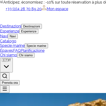
Anticipez, économisez : -10% sur toute réservation à plus 
+33 (0)4 28 70 89 20
Mon espace
Destinazioni
Destinazioni
Esperienze
Esperienze
Navi
Navi
Catalogo
Specie marine
Specie marine
Épaves
FAQ
Pianificazione
Chi siamo
Chi siamo
🇮🇹
IT
Prenota ora