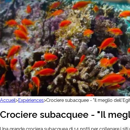
Accueil
>
Expériences
>
Crociere subacquee - "Il meglio dell'Egi
Crociere subacquee - "Il megli
Una grande crociera subacquea di 14 notti per collegare i siti pr