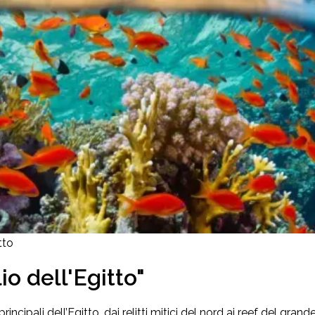
tto
o dell'Egitto"
incipali dell’Egitto, dai relitti mitici del nord ai reef del gra