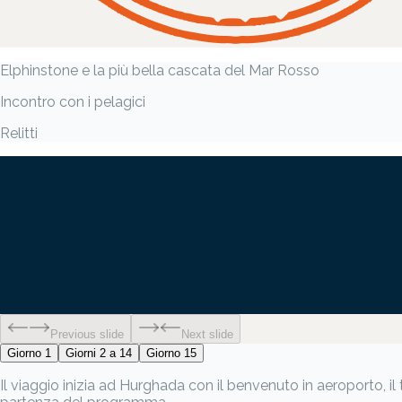
Elphinstone e la più bella cascata del Mar Rosso
Incontro con i pelagici
Relitti
Previous slide
Next slide
Giorno 1
Giorni 2 a 14
Giorno 15
Il viaggio inizia ad Hurghada con il benvenuto in aeroporto, il