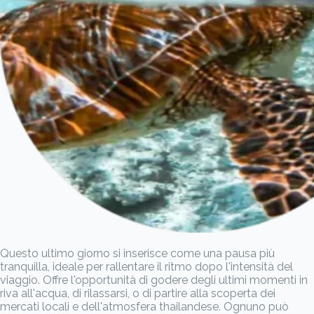
Questo ultimo giorno si inserisce come una pausa più
tranquilla, ideale per rallentare il ritmo dopo l'intensità del
viaggio. Offre l'opportunità di godere degli ultimi momenti in
riva all'acqua, di rilassarsi, o di partire alla scoperta dei
mercati locali e dell'atmosfera thailandese. Ognuno può