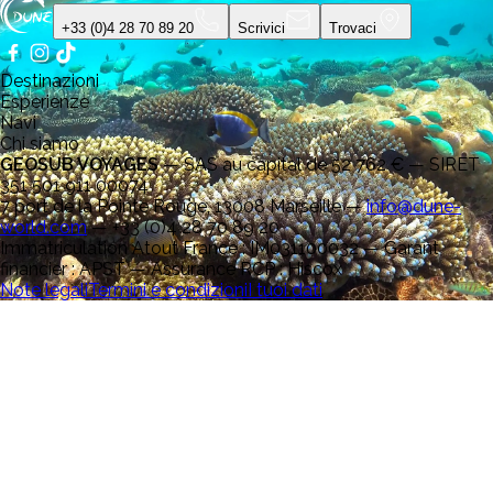
+33 (0)4 28 70 89 20
Scrivici
Trovaci
Destinazioni
Esperienze
Navi
Chi siamo
GEOSUB VOYAGES
—
SAS au capital de 52 762 € — SIRET
351 501 911 00074
7 port de la Pointe Rouge, 13008 Marseille
—
info@dune-
world.com
—
+33 (0)4 28 70 89 20
Immatriculation Atout France : IM031100032 — Garant
financier : APST — Assurance RCP : Hiscox
Note legali
Termini e condizioni
I tuoi dati