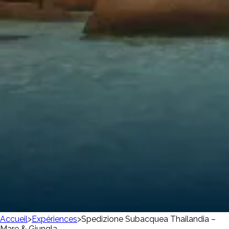
Accueil
>
Expériences
>
Spedizione Subacquea Thailandia –
Mare & Giungla