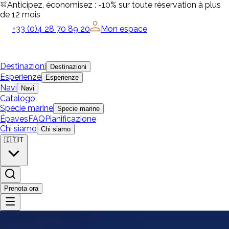
Anticipez, économisez : -10% sur toute réservation à plus
de 12 mois
+33 (0)4 28 70 89 20
Mon espace
Destinazioni
Destinazioni
Esperienze
Esperienze
Navi
Navi
Catalogo
Specie marine
Specie marine
Épaves
FAQ
Pianificazione
Chi siamo
Chi siamo
🇮🇹
IT
Prenota ora