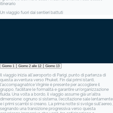
itinerario
Un viaggio fuori dai sentieri battuti
Giorno 1
Giorno 2 alle 12
Giorno 13
Il viaggio inizia all'aeroporto di Parigi, punto di partenza di
questa avventura verso Phuket. Fin dai primi istanti,
l'accompagnatrice Virginie è presente per accogliere il
gruppo, facilitare le formalità e garantire un'organizzazione
fluida. Una volta a bordo, il viaggio assume già un'altra
dimensione: ognuno si sistema, l'eccitazione sale lentamente
e i primi scambi si creano. La prima notte si svolge sull'aereo,
segnando una transizione progressiva verso questa