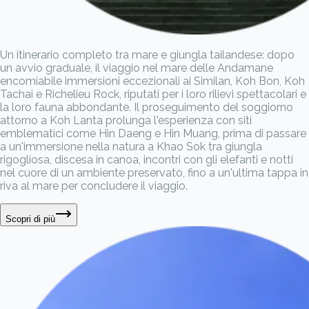
Un itinerario completo tra mare e giungla tailandese: dopo
un avvio graduale, il viaggio nel mare delle Andamane
encomiabile immersioni eccezionali ai Similan, Koh Bon, Koh
Tachai e Richelieu Rock, riputati per i loro rilievi spettacolari e
la loro fauna abbondante. Il proseguimento del soggiorno
attorno a Koh Lanta prolunga l'esperienza con siti
emblematici come Hin Daeng e Hin Muang, prima di passare
a un'immersione nella natura a Khao Sok tra giungla
rigogliosa, discesa in canoa, incontri con gli elefanti e notti
nel cuore di un ambiente preservato, fino a un'ultima tappa in
riva al mare per concludere il viaggio.
Scopri di più