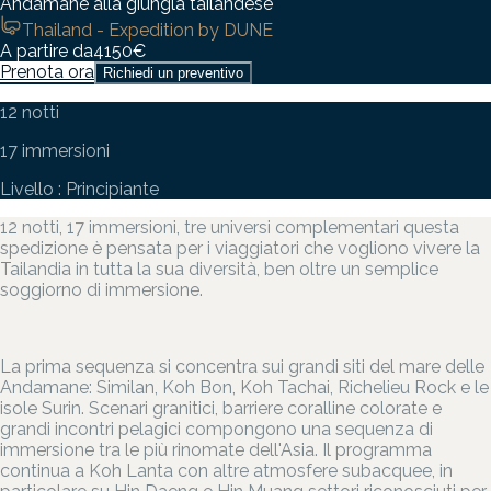
Andamane alla giungla tailandese
Thailand - Expedition by DUNE
A partire da
4150
€
Prenota ora
Richiedi un preventivo
12 notti
17 immersioni
Livello : Principiante
12 notti, 17 immersioni, tre universi complementari questa
spedizione è pensata per i viaggiatori che vogliono vivere la
Tailandia in tutta la sua diversità, ben oltre un semplice
soggiorno di immersione.
La prima sequenza si concentra sui grandi siti del mare delle
Andamane: Similan, Koh Bon, Koh Tachai, Richelieu Rock e le
isole Surin. Scenari granitici, barriere coralline colorate e
grandi incontri pelagici compongono una sequenza di
immersione tra le più rinomate dell'Asia. Il programma
continua a Koh Lanta con altre atmosfere subacquee, in