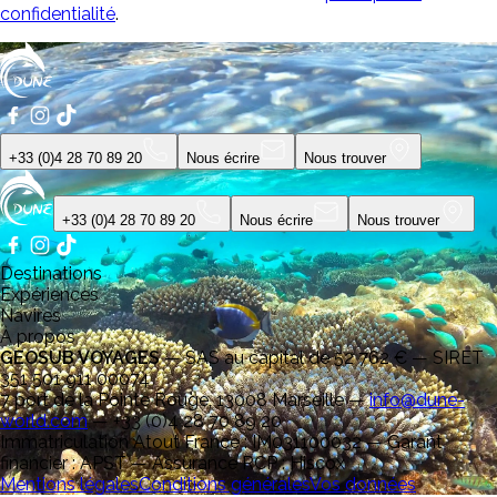
confidentialité
.
+33 (0)4 28 70 89 20
Nous écrire
Nous trouver
+33 (0)4 28 70 89 20
Nous écrire
Nous trouver
Destinations
Expériences
Navires
À propos
GEOSUB VOYAGES
—
SAS au capital de 52 762 € — SIRET
351 501 911 00074
7 port de la Pointe Rouge, 13008 Marseille
—
info@dune-
world.com
—
+33 (0)4 28 70 89 20
Immatriculation Atout France : IM031100032 — Garant
financier : APST — Assurance RCP : Hiscox
Mentions légales
Conditions générales
Vos données