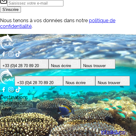
S'inscrire
Nous tenons à vos données dans notre
politique de
confidentialité
.
+33 (0)4 28 70 89 20
Nous écrire
Nous trouver
+33 (0)4 28 70 89 20
Nous écrire
Nous trouver
Destinations
Expériences
Navires
À propos
GEOSUB VOYAGES
—
SAS au capital de 52 762 € — SIRET
351 501 911 00074
7 port de la Pointe Rouge, 13008 Marseille
—
info@dune-