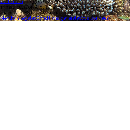
world.com
—
+33 (0)4 28 70 89 20
Immatriculation Atout France : IM031100032 — Garant
financier : APST — Assurance RCP : Hiscox
Mentions légales
Conditions générales
Vos données