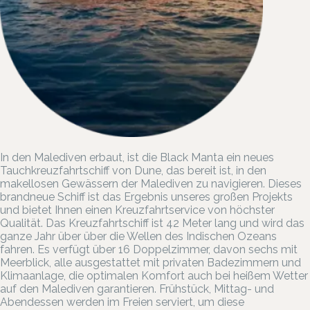
In den Malediven erbaut, ist die Black Manta ein neues
Tauchkreuzfahrtschiff von Dune, das bereit ist, in den
makellosen Gewässern der Malediven zu navigieren. Dieses
brandneue Schiff ist das Ergebnis unseres großen Projekts
und bietet Ihnen einen Kreuzfahrtservice von höchster
Qualität. Das Kreuzfahrtschiff ist 42 Meter lang und wird das
ganze Jahr über über die Wellen des Indischen Ozeans
fahren. Es verfügt über 16 Doppelzimmer, davon sechs mit
Meerblick, alle ausgestattet mit privaten Badezimmern und
Klimaanlage, die optimalen Komfort auch bei heißem Wetter
auf den Malediven garantieren. Frühstück, Mittag- und
Abendessen werden im Freien serviert, um diese