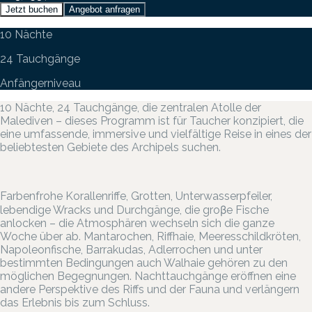
Jetzt buchen
Angebot anfragen
10 Nächte
24 Tauchgänge
Anfängerniveau
10 Nächte, 24 Tauchgänge, die zentralen Atolle der
Malediven – dieses Programm ist für Taucher konzipiert, die
eine umfassende, immersive und vielfältige Reise in eines der
beliebtesten Gebiete des Archipels suchen.
Farbenfrohe Korallenriffe, Grotten, Unterwasserpfeiler,
lebendige Wracks und Durchgänge, die groβe Fische
anlocken – die Atmosphären wechseln sich die ganze
Woche über ab. Mantarochen, Riffhaie, Meeresschildkröten,
Napoleonfische, Barrakudas, Adlerrochen und unter
bestimmten Bedingungen auch Walhaie gehören zu den
möglichen Begegnungen. Nachttauchgänge eröffnen eine
andere Perspektive des Riffs und der Fauna und verlängern
das Erlebnis bis zum Schluss.