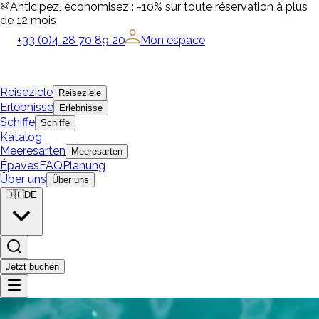
Anticipez, économisez : -10% sur toute réservation à plus
de 12 mois
+33 (0)4 28 70 89 20
Mon espace
Reiseziele
Reiseziele
Erlebnisse
Erlebnisse
Schiffe
Schiffe
Katalog
Meeresarten
Meeresarten
Épaves
FAQ
Planung
Über uns
Über uns
🇩🇪
DE
Jetzt buchen