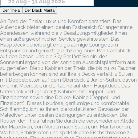
Der Théia
Der Black Manta
An Bord der Theia: Luxus und Komfort garantiert! Das
Außendeck bietet einen idealen Essbereich für angenehme
Abendessen, während die 7 Besatzungsmitglieder Ihnen
einen außergewöhnlichen Service gewährleisten. Das
Hauptdeck beherbergt eine geräumige Lounge zum
Entspannen und genießt gleichzeitig einen Panoramablick
auf den Ozean, und die Sky Bar lädt Sie ein, den
Sonnenuntergang von der sonnigen Aussichtsplattform aus
zu genießen. Die 10 Kabinen der Theia, die bis zu 20 Taucher
beherbergen können, sind auf ihre 3 Decks verteilt: 2 Suiten
mit Doppelbetten auf dem Oberdeck, 2 Junior-Suiten, davon
eine mit Meerblick, und 1 Kabine auf dem Hauptdeck. Das
Unterdeck verfügt über 5 Kabinen mit Doppel- und
Einzelbetten sowie eine Deluxe-Kabine (Doppel- und
Einzelbett). Dieses luxuriöse, geräumige und komfortable
Schiff ermöglicht es Ihnen, die kristallklaren Gewässer der
Malediven unter idealen Bedingungen zu entdecken. Die
Routen der Theia führen Sie durch die verschiedenen Atolle
der Malediven, von Norden nach Süden, um Mantarochen,
Walhaie, Schildkröten und spektakuläre Fischschwärme zu