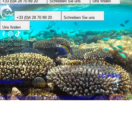
+33 (0)4 28 70 89 20
Schreiben Sie uns
Uns finden
+33 (0)4 28 70 89 20
Schreiben Sie uns
Uns finden
Reiseziele
Erlebnisse
Schiffe
Über uns
GEOSUB VOYAGES
—
SAS au capital de 52 762 € — SIRET
351 501 911 00074
7 port de la Pointe Rouge, 13008 Marseille
—
info@dune-
world.com
—
+33 (0)4 28 70 89 20
Immatriculation Atout France : IM031100032 — Garant
financier : APST — Assurance RCP : Hiscox
Impressum
Allgemeine Geschäftsbedingungen
Ihre Daten